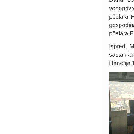
vodopriv
pčelara 
gospodina
pčelara F
Ispred M
sastanku 
Hanefija 