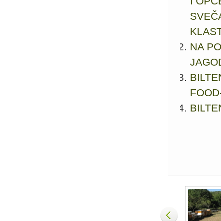
I OP
SVEČ
KLAS
NA PO
JAGO
BILTE
FOOD-
BILTE