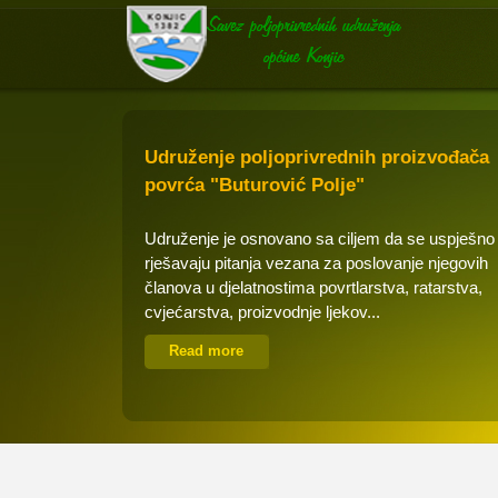
Udruženje poljoprivrednih proizvođača
povrća "Buturović Polje"
Udruženje je osnovano sa ciljem da se uspješno
rješavaju pitanja vezana za poslovanje njegovih
članova u djelatnostima povrtlarstva, ratarstva,
cvjećarstva, proizvodnje ljekov...
Read more