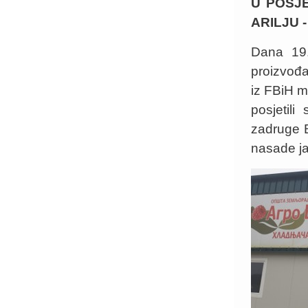
U POSJ
ARILJU 
Dana 19.
proizvođa
iz FBiH m
posjetil
zadruge B
nasade ja