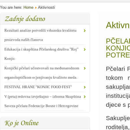
You are here:
Home
Aktivnosti
Aktivn
Rezultati analize potvrdili vrhunsku kvalitetu
PČELAR
proizvoda naših članova
KONJI
Edukacija i skupština Pčelarskog društva "Roj"
POTR
Konjic
Pčelari 
Konjički pčelari učestvovali na međunarodnom
tokom n
organoleptičkom ocjenjivanju kvalitete meda.
sakuplj
FESTIVAL HRANE "KONJIC FOOD FEST"
instituc
V (peta) redovna izvještajno – izborna Skupština
djece s
Saveza pčelara Federacije Bosne i Hercegovine
Sakuplj
roditel