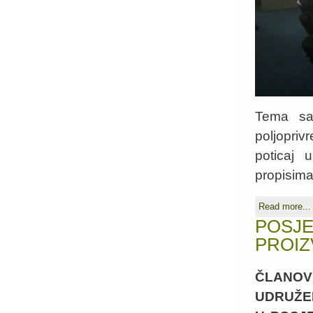
Tema sas
poljopriv
poticaj 
propisima,
Read more...
POSJE
PROIZ
ČLANO
UDRUŽE