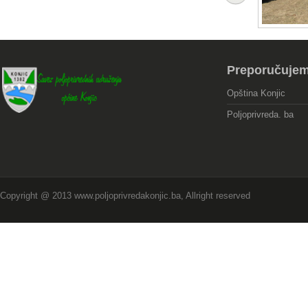
Preporučuje
Opština Konjic
Poljoprivreda. ba
Copyright @ 2013 www.poljoprivredakonjic.ba, Allright reserved