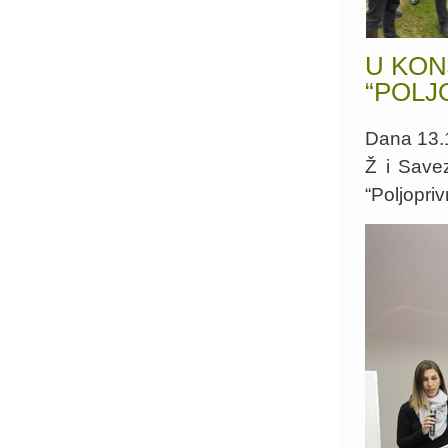
U KON
“POLJ
Dana 13.1
Ž i Savez
“Poljopri