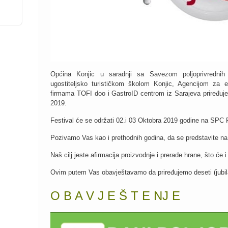
Općina Konjic u saradnji sa Savezom poljoprivrednih 
ugostiteljsko turističkom školom Konjic, Agencijom za
firmama TOFI doo i GastroID centrom iz Sarajeva priređuje 
2019.
Festival će se održati 02.i 03 Oktobra 2019 godine na SPC 
Pozivamo Vas kao i prethodnih godina, da se predstavite na
Naš cilj jeste afirmacija proizvodnje i prerade hrane, što će
Ovim putem Vas obavještavamo da priređujemo deseti (jubil
O B A V J E Š T E NJ E