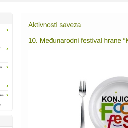
Aktivnosti saveza
10. Međunarodni festival hrane “K
"
om
ina
e