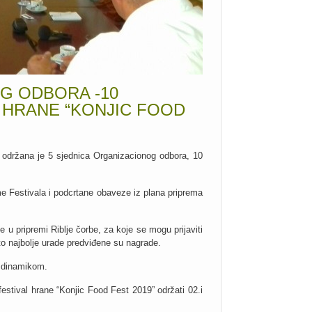
G ODBORA -10
HRANE “KONJIC FOOD
 održana je 5 sjednica Organizacionog odbora, 10
eme Festivala i podcrtane obaveze iz plana priprema
 u pripremi Riblje čorbe, za koje se mogu prijaviti
 to najbolje urade predviđene su nagrade.
m dinamikom.
estival hrane “Konjic Food Fest 2019” održati 02.i