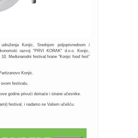
udruženja Konjic, Srednjom poljoprivrednom i
 ekonomski razvoj "PRVI KORAK" d.o.o. Konjic,
10. Međunarodni festival hrane “Konjic food fest”
Partizanovo Konjic.
 ovom festivalu.
 i ove godine privući domaće i strane učesnike.
arni) festival, i nadamo se Vašem učešću.