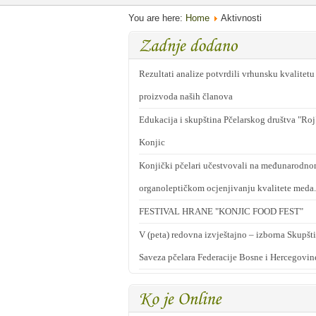
You are here:
Home
Aktivnosti
Rezultati analize potvrdili vrhunsku kvalitetu
proizvoda naših članova
Edukacija i skupština Pčelarskog društva "Roj
Konjic
Konjički pčelari učestvovali na međunarodn
organoleptičkom ocjenjivanju kvalitete meda.
FESTIVAL HRANE "KONJIC FOOD FEST"
V (peta) redovna izvještajno – izborna Skupšt
Saveza pčelara Federacije Bosne i Hercegovin