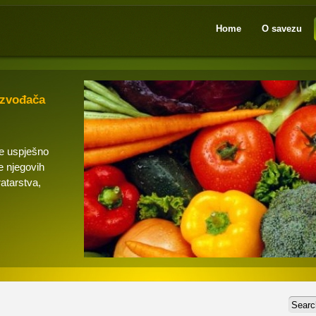
Home
O savezu
izvođača
se uspješno
e njegovih
ratarstva,