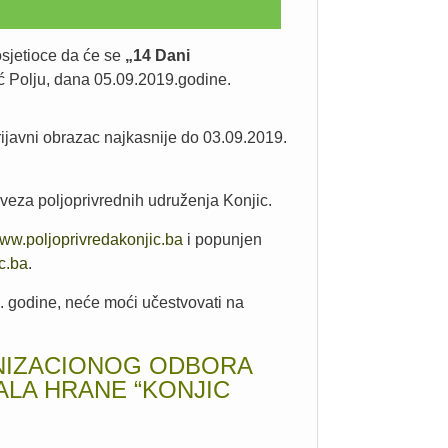
sjetioce da će se
„14 Dani
ić Polju, dana 05.09.2019.godine.
rijavni obrazac najkasnije do 03.09.2019.
veza poljoprivrednih udruženja Konjic.
ww.poljoprivredakonjic.ba
i popunjen
c.ba
.
9. godine, neće moći učestvovati na
NIZACIONOG ODBORA
LA HRANE “KONJIC