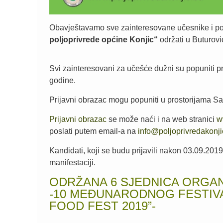
Obavještavamo sve zainteresovane učesnike i po
poljoprivrede općine Konjic“
održati u Buturov
Svi zainteresovani za učešće dužni su popuniti p
godine.
Prijavni obrazac mogu popuniti u prostorijama Sa
Prijavni obrazac
se može naći i na web stranici
w
poslati putem email-a na
info@poljoprivredakonji
Kandidati, koji se budu prijavili nakon 03.09.201
manifestaciji.
ODRŽANA 6 SJEDNICA ORGA
-10 MEĐUNARODNOG FESTIVA
FOOD FEST 2019”-