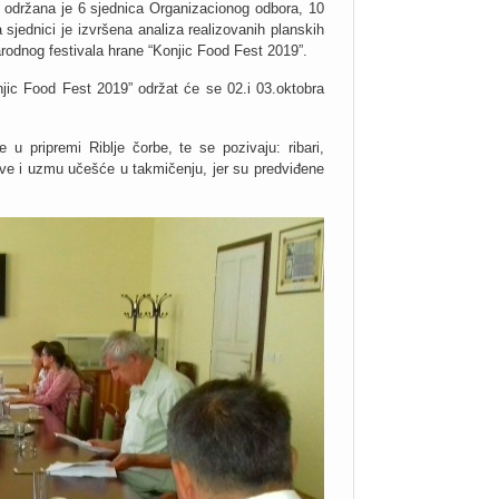
 održana je 6 sjednica Organizacionog odbora, 10
jednici je izvršena analiza realizovanih planskih
arodnog festivala hrane “Konjic Food Fest 2019”.
njic Food Fest 2019” održat će se 02.i 03.oktobra
u pripremi Riblje čorbe, te se pozivaju: ribari,
rijave i uzmu učešće u takmičenju, jer su predviđene