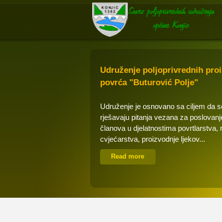
Udruženje poljoprivrednih pro
povrća "Buturović Polje"
Udruženje je osnovano sa ciljem da 
rješavaju pitanja vezana za poslovanj
članova u djelatnostima povrtlarstva, 
cvjećarstva, proizvodnje ljekov...
Read more