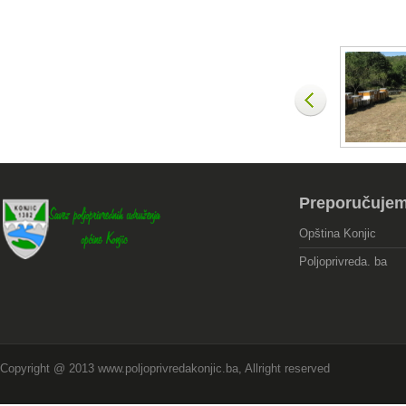
Preporučuje
Opština Konjic
Poljoprivreda. ba
Copyright @ 2013 www.poljoprivredakonjic.ba, Allright reserved