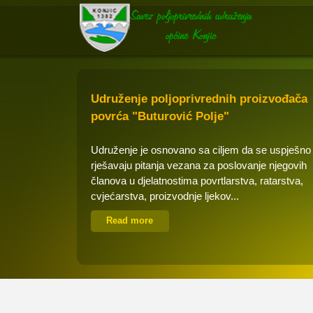
Udruženje poljoprivrednih proizvođača
povrća "Buturović Polje"
Udruženje je osnovano sa ciljem da se uspješno
rješavaju pitanja vezana za poslovanje njegovih
članova u djelatnostima povrtlarstva, ratarstva,
cvjećarstva, proizvodnje ljekov...
Read more