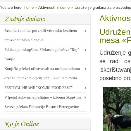
You are here:
Home
Aktivnosti
demo
Udruženje građana za proizvodnj
Aktivnos
Udruženj
Rezultati analize potvrdili vrhunsku kvalitetu
mesa «F
proizvoda naših članova
Edukacija i skupština Pčelarskog društva "Roj"
Udruženje g
Konjic
se radi ost
Konjički pčelari učestvovali na međunarodnom
iskorištavan
posebno pro
organoleptičkom ocjenjivanju kvalitete meda.
FESTIVAL HRANE "KONJIC FOOD FEST"
V (peta) redovna izvještajno – izborna Skupština
Saveza pčelara Federacije Bosne i Hercegovine