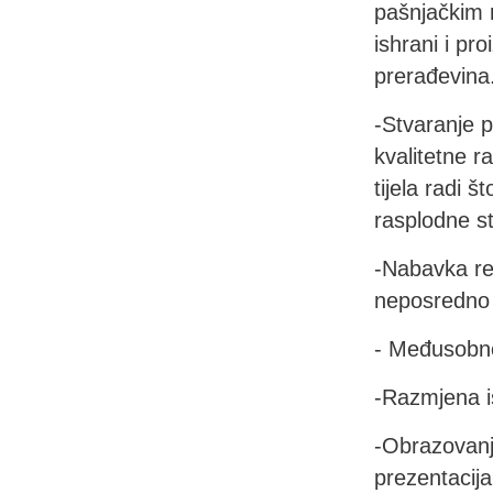
pašnjačkim r
ishrani i pr
prerađevina
-Stvaranje p
kvalitetne r
tijela radi 
rasplodne s
-Nabavka re
neposredno 
- Međusobno 
-Razmjena is
-Obrazovanj
prezentacija