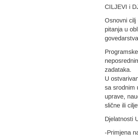
CILJEVI i
Osnovni cilj
pitanja u ob
govedarstva
Programske c
neposrednim
zadataka.
U ostvarivan
sa srodnim u
uprave, nauč
slične ili ci
Djelatnosti 
-Primjena n