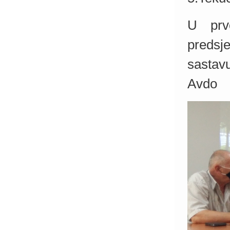
U prv
predsj
sastav
Avdo