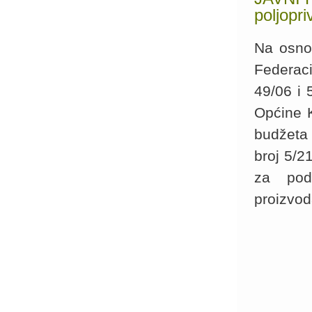
poljopri
Na osno
Federac
49/06 i 
Općine K
budžeta 
broj 5/2
za pods
proizvod