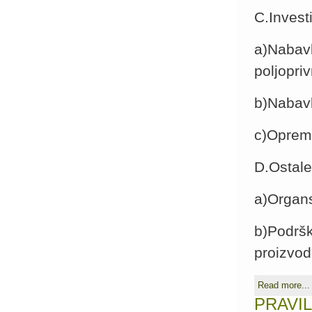
C.Invest
a)Nabavk
poljopri
b)Nabav
c)Oprema
D.Ostale
a)Organ
b)Podršk
proizvod
Read more...
PRAVI