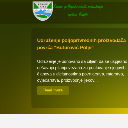
Udruženje poljoprivrednih proizvođača
povrća "Buturović Polje"
Udruženje je osnovano sa ciljem da se uspješno
rješavaju pitanja vezana za poslovanje njegovih
članova u djelatnostima povrtlarstva, ratarstva,
cvjećarstva, proizvodnje ljekov...
Read more