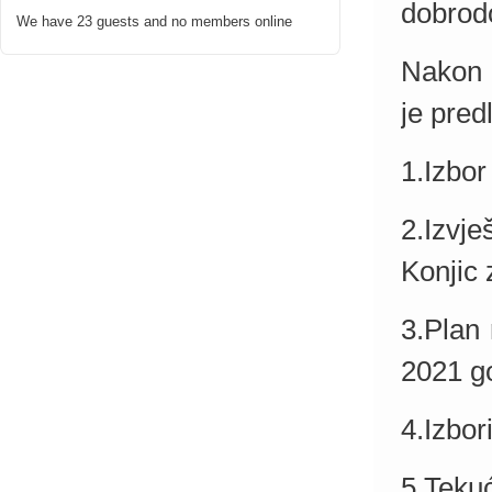
dobrodo
We have 23 guests and no members online
Nakon 
je pred
1.I
zbor
2.Izvj
Konjic 
3.Plan 
2021 g
4.Izbor
5.Tekuć