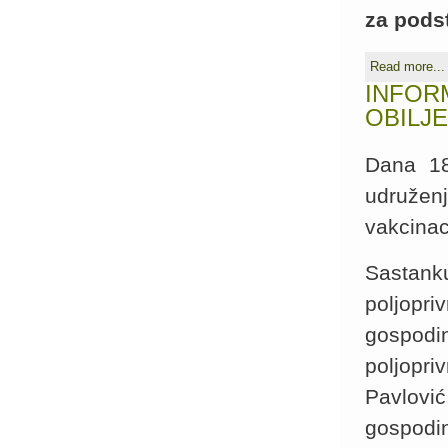
za podst
Read more...
INFOR
OBILJ
Dana 18
udružen
vakcinac
Sastank
poljopri
gospodin
poljopr
Pavlovi
gospodi