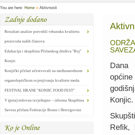
You are here:
Home
Aktivnosti
Aktivn
Rezultati analize potvrdili vrhunsku kvalitetu
ODRŽA
proizvoda naših članova
SAVEZ
Edukacija i skupština Pčelarskog društva "Roj"
Konjic
Dana 0
Konjički pčelari učestvovali na međunarodnom
općine 
organoleptičkom ocjenjivanju kvalitete meda.
godišn
FESTIVAL HRANE "KONJIC FOOD FEST"
Konjic.
V (peta) redovna izvještajno – izborna Skupština
Saveza pčelara Federacije Bosne i Hercegovine
Skupšt
Refik, 