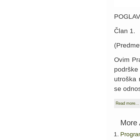
POGLAV
Član 1.
(Predme
Ovim Pra
podrške
utroška 
se odnos
Read more...
More A
Progra