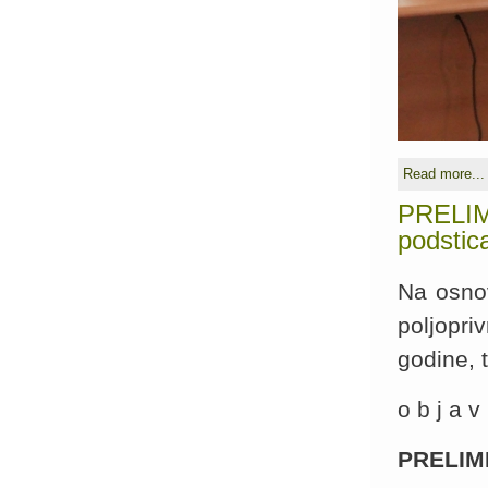
Read more...
PRELIM
podstica
Na osno
poljopri
godine, 
o b j a v 
PRELIM