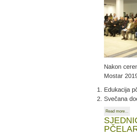
Nakon cerem
Mostar 2019”
Edukacija pč
Svečana dod
Read more...
SJEDNI
PČELAR