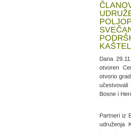
ČLANOV
UDRUŽE
POLJOP
SVEČAN
PODRŠK
KAŠTEL
Dana 29.11.
otvoren Ce
otvorio gra
učestvovali
Bosne i Her
Partneri iz 
udruženja K