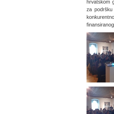
hrvatskom g
za podršku k
konkurent
finansirano