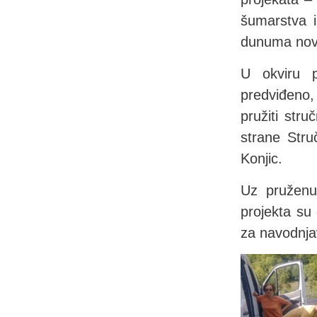
šumarstva i
dunuma novi
U okviru p
predviđeno,
pružiti str
strane Stru
Konjic.
Uz pruženu
projekta su
za navodnjav