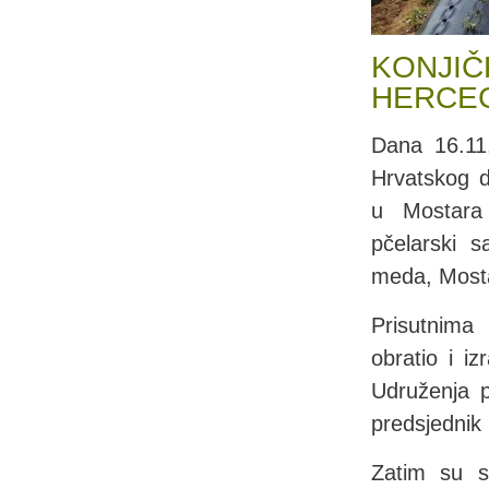
KONJIČ
HERCEG
Dana 16.11
Hrvatskog 
u Mostar
pčelarski 
meda, Most
Prisutnima
obratio i iz
Udruženja p
predsjednik
Zatim su se