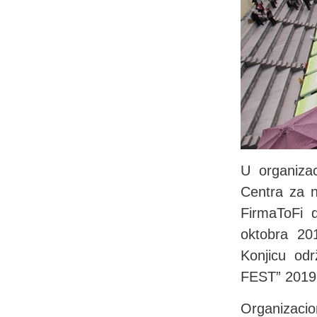
U organizac
Centra za n
FirmaToFi d
oktobra 20
Konjicu od
FEST” 2019
Organizaci