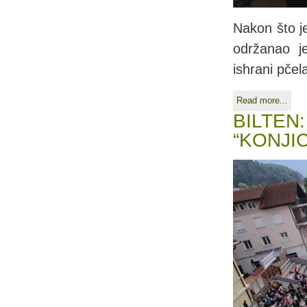
Nakon što j
održanao j
ishrani pčel
Read more...
BILTEN
“KONJI