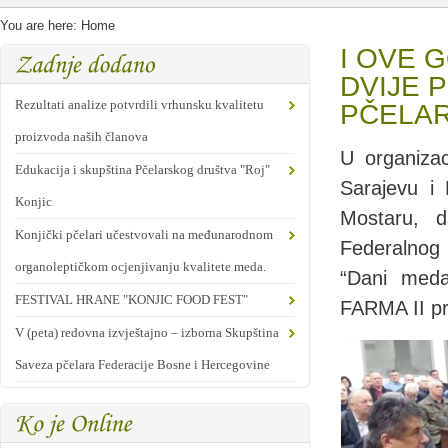
You are here:
Home
I OVE 
DVIJE 
Rezultati analize potvrdili vrhunsku kvalitetu
PČELAR
proizvoda naših članova
U organizac
Edukacija i skupština Pčelarskog društva "Roj"
Sarajevu i
Konjic
Mostaru, d
Konjički pčelari učestvovali na međunarodnom
Federalnog
organoleptičkom ocjenjivanju kvalitete meda.
“Dani meda
FESTIVAL HRANE "KONJIC FOOD FEST"
FARMA II pr
V (peta) redovna izvještajno – izborna Skupština
Saveza pčelara Federacije Bosne i Hercegovine