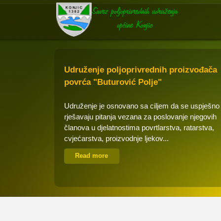
Udruženje poljoprivrednih proizvođača
povrća "Buturović Polje"
Udruženje je osnovano sa ciljem da se uspješno
rješavaju pitanja vezana za poslovanje njegovih
članova u djelatnostima povrtlarstva, ratarstva,
cvjećarstva, proizvodnje ljekov...
Read more