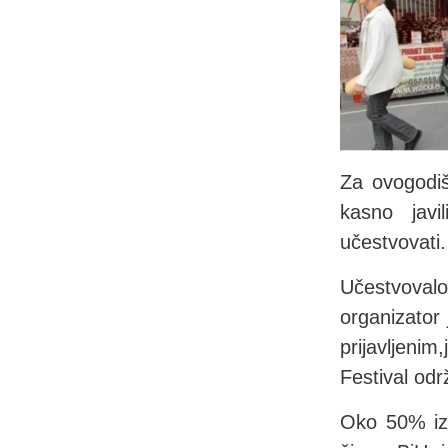
Za ovogodišn
kasno javi
učestvovati.
Učestvovalo 
organizator
prijavljeni
Festival od
Oko 50% izl