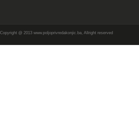
Copyright @ 2013 www.poljoprivredakonjic.ba, Allright reserved