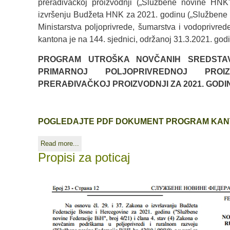
prerađivačkoj proizvodnji („Službene novine HNK
izvršenju Budžeta HNK za 2021. godinu („Službene n
Ministarstva poljoprivrede, šumarstva i vodoprivr
kantona je na 144. sjednici, održanoj 31.3.2021. godi
PROGRAM UTROŠKA NOVČANIH SREDSTA
PRIMARNOJ POLJOPRIVREDNOJ PROI
PRERAĐIVAČKOJ PROIZVODNJI ZA 2021. GODI
POGLEDAJTE PDF DOKUMENT PROGRAM KAN
Read more...
Propisi za poticaj