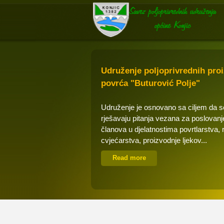
Udruženje poljoprivrednih pro
povrća "Buturović Polje"
Udruženje je osnovano sa ciljem da 
rješavaju pitanja vezana za poslovanj
članova u djelatnostima povrtlarstva, 
cvjećarstva, proizvodnje ljekov...
Read more