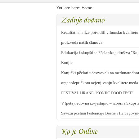
You are here:
Home
Rezultati analize potvrdili vrhunsku kvalitetu
proizvoda naših članova
Edukacija i skupština Pčelarskog društva "Roj
Konjic
Konjički pčelari učestvovali na međunarodn
organoleptičkom ocjenjivanju kvalitete meda.
FESTIVAL HRANE "KONJIC FOOD FEST"
V (peta) redovna izvještajno – izborna Skupšt
Saveza pčelara Federacije Bosne i Hercegovin