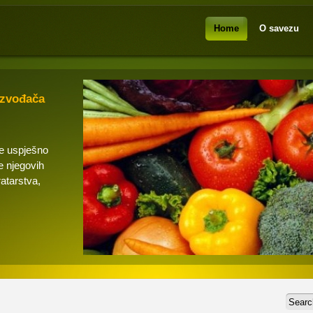
Home
O savezu
izvođača
se uspješno
e njegovih
ratarstva,