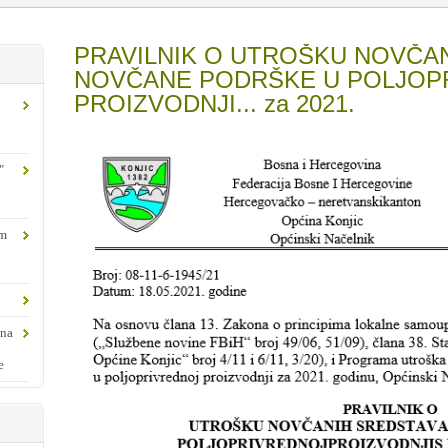
PRAVILNIK O UTROŠKU NOVČAN
NOVČANE PODRŠKE U POLJOP
PROIZVODNJI... za 2021.
"
om
ina
e