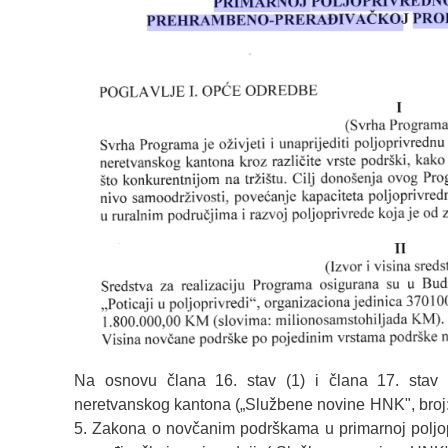
Na osnovu člana 16. stav (1) i člana 17. stav
neretvanskog kantona („Službene novine HNK", broj: 3/
5. Zakona o novčanim podrškama u primarnoj poljop