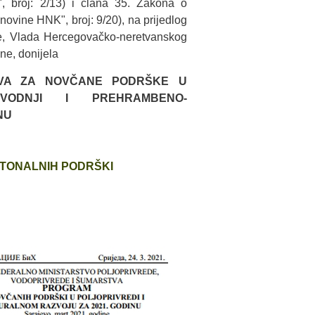
", broj: 2/13) i člana 35. Zakona o
ovine HNK", broj: 9/20), na prijedlog
ede, Vlada Hercegovačko-neretvanskog
ne, donijela
VA ZA NOVČANE PODRŠKE U
ZVODNJI I PREHRAMBENO-
NU
TONALNIH PODRŠKI