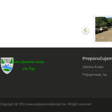
Preporučuje
Opština Konjic
Poljoprivreda. ba
Copyright @ 2013 www.poljoprivredakonjic.ba, Allright reserved