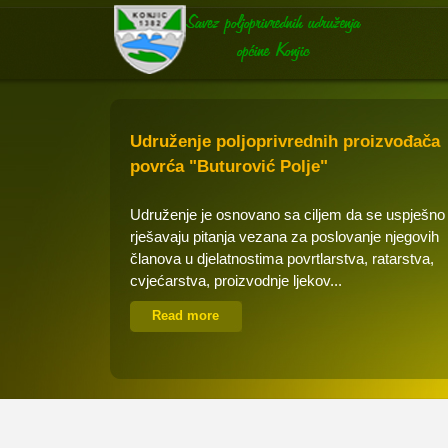
Udruženje poljoprivrednih proizvođača
povrća "Buturović Polje"
Udruženje je osnovano sa ciljem da se uspješno
rješavaju pitanja vezana za poslovanje njegovih
članova u djelatnostima povrtlarstva, ratarstva,
cvjećarstva, proizvodnje ljekov...
Read more