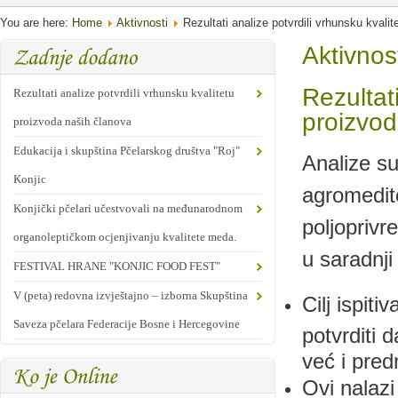
You are here:
Home
Aktivnosti
Rezultati analize potvrdili vrhunsku kvali
Aktivnos
Rezultati
Rezultati analize potvrdili vrhunsku kvalitetu
proizvod
proizvoda naših članova
Edukacija i skupština Pčelarskog društva "Roj"
Analize su
Konjic
agromedit
Konjički pčelari učestvovali na međunarodnom
poljopriv
organoleptičkom ocjenjivanju kvalitete meda.
u saradnji
FESTIVAL HRANE "KONJIC FOOD FEST"
V (peta) redovna izvještajno – izborna Skupština
Cilj ispiti
Saveza pčelara Federacije Bosne i Hercegovine
potvrditi 
već i pred
Ovi nalazi