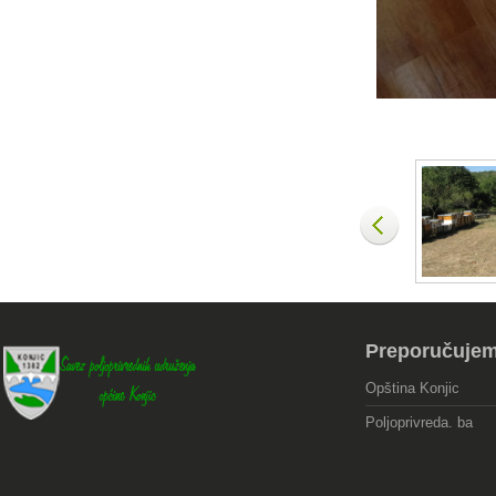
Preporučuje
Opština Konjic
Poljoprivreda. ba