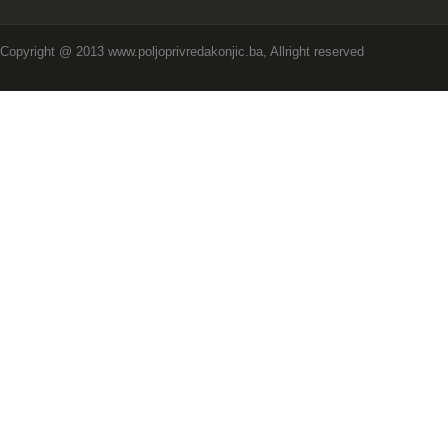
Copyright @ 2013 www.poljoprivredakonjic.ba, Allright reserved