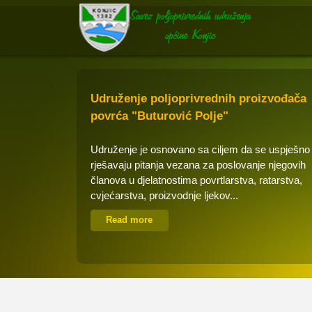
Udruženje poljoprivrednih proizvođača
povrća "Buturović Polje"
Udruženje je osnovano sa ciljem da se uspješno
rješavaju pitanja vezana za poslovanje njegovih
članova u djelatnostima povrtlarstva, ratarstva,
cvjećarstva, proizvodnje ljekov...
Read more