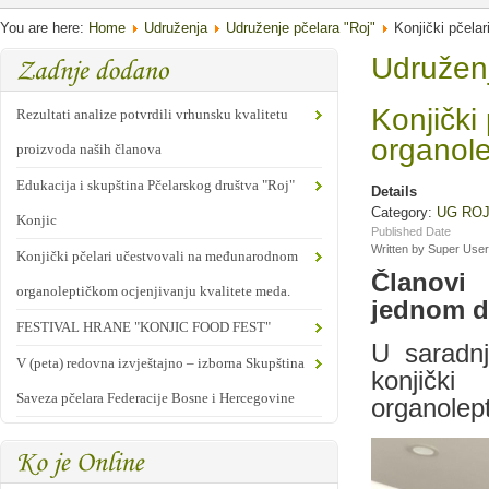
You are here:
Home
Udruženja
Udruženje pčelara "Roj"
Konjički pčela
Udruženj
Konjički
Rezultati analize potvrdili vrhunsku kvalitetu
organole
proizvoda naših članova
Edukacija i skupština Pčelarskog društva "Roj"
Details
Category:
UG RO
Konjic
Published Date
Written by Super User
Konjički pčelari učestvovali na međunarodnom
Članovi
organoleptičkom ocjenjivanju kvalitete meda.
jednom do
FESTIVAL HRANE "KONJIC FOOD FEST"
U saradnj
V (peta) redovna izvještajno – izborna Skupština
konjičk
Saveza pčelara Federacije Bosne i Hercegovine
organolept