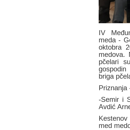
IV Međuna
meda - Go
oktobra 2
medova. N
pčelari s
gospodin 
briga pčel
Priznanja 
-Semir i 
Avdić Arne
Kestenov 
med medov