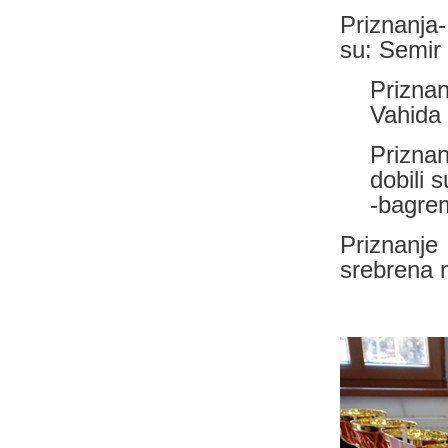
Priznanj
su:
Semir 
Priznan
Vahida
Priznan
dobili 
-bagre
Priznanj
srebrena 