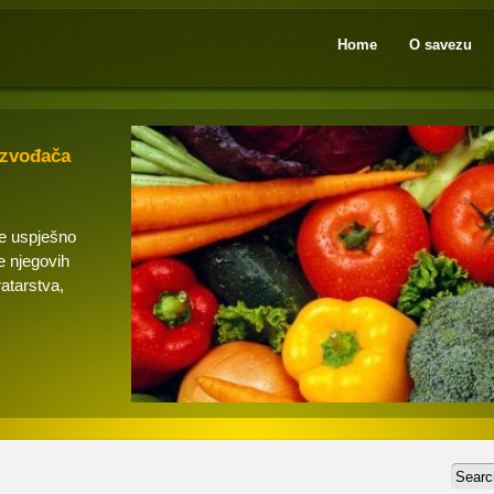
Home
O savezu
izvođača
se uspješno
e njegovih
ratarstva,