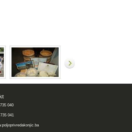
kt
 735 040
 735 041
.poljoprivredakonjic.ba