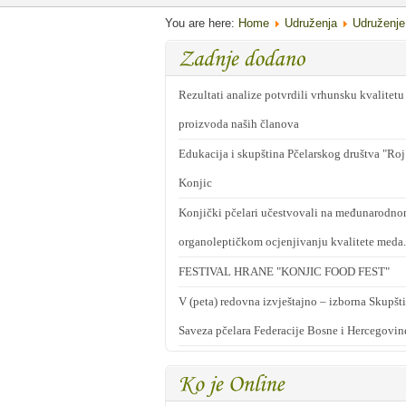
You are here:
Home
Udruženja
Udruženje
Rezultati analize potvrdili vrhunsku kvalitetu
proizvoda naših članova
Edukacija i skupština Pčelarskog društva "Roj
Konjic
Konjički pčelari učestvovali na međunarodn
organoleptičkom ocjenjivanju kvalitete meda.
FESTIVAL HRANE "KONJIC FOOD FEST"
V (peta) redovna izvještajno – izborna Skupšt
Saveza pčelara Federacije Bosne i Hercegovin