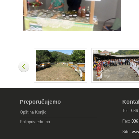
Preporučujemo
Konta
Tel.:
036
Opština Konjic
Fax:
036
Poljoprivreda. ba
Site:
www