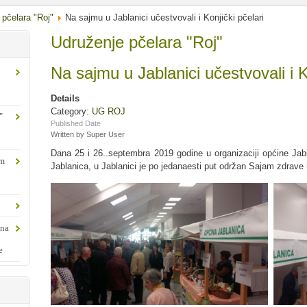
 pčelara "Roj"
Na sajmu u Jablanici učestvovali i Konjički pčelari
Udruženje pčelara "Roj"
Na sajmu u Jablanici učestvovali i K
Details
Category:
UG ROJ
"
Published Date
Written by Super User
Dana 25 i 26..septembra 2019 godine u organizaciji općine Jabl
om
Jablanica, u Jablanici je po jedanaesti put održan Sajam zdrave h
ina
e