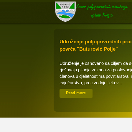
Udruženje poljoprivrednih pro
povrća "Buturović Polje"
Udruženje je osnovano sa ciljem da 
rješavaju pitanja vezana za poslovanj
članova u djelatnostima povrtlarstva, 
cvjećarstva, proizvodnje ljekov...
Read more