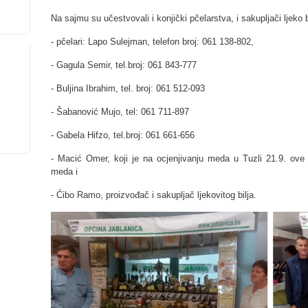
Na sajmu su učestvovali i konjički pčelarstva, i sakupljači ljeko bi
- pčelari: Lapo Sulejman, telefon broj: 061 138-802,
- Gagula Semir, tel.broj: 061 843-777
- Buljina Ibrahim, tel. broj: 061 512-093
- Šabanović Mujo, tel: 061 711-897
- Gabela Hifzo, tel.broj: 061 661-656
- Macić Omer, koji je na ocjenjivanju meda u Tuzli 21.9. ove 
meda i
- Ćibo Ramo, proizvođač i sakupljač ljekovitog bilja.