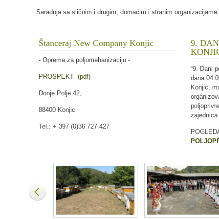
Saradnja sa sličnim i drugim, domaćim i stranim organizacijama.
Štanceraj New Company Konjic
9. DA
KONJI
- Oprema za poljomehanizaciju -
“9. Dani p
PROSPEKT (pdf)
dana 04.0
Konjic, ma
Donje Polje 42,
organizov
poljoprivr
88400 Konjic
zajednica
Tel.: + 397 (0)36 727 427
POGLED
POLJOPR