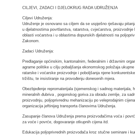
CILJEVI, ZADACI I DJELOKRUG RADA UDRUŽENJA
Ciljevi Udruženja:
Udruženje je osnovano sa ciljem da se uspješno rješavaju pitan
u djelatnostima povrtlarstva, ratarstva, cvjećarstva, proizvodnje l
oblasti voćarstva i u oblastima dopunskih djelatnosti na poljopr
Zakonom.
Zadaci Udruženja:
Predlaganje općinskim, kantonalnim, federalnim i državnim organi
agrarne politike u cilju pobaljšanja ekonomskog položaja ukupne 
ratarske i voćarske proizvodnje i poboljšanja njene konkurents
tržištu, te insistiranje na provođenju donesenih mjera.
Obezbjeđenje repromaterijala (sjemenskog i sadnog materijala, he
mineralnih đubriva , pogonskog goriva za obradu zemlje, za sadnj
proizvodnju, poljoprivrednu mehanizaciju po veleprodajnim cijen
organizacija jeftinijeg transporta članovima Udruženja.
Zasupanje članova Udruženja prema proizvođačima voća i povrća 
za voće i povrće, dogovaranje otkupnih cijena itd.
Edukacija poljoprivrednih proizvođača kroz stučne seminare i ku