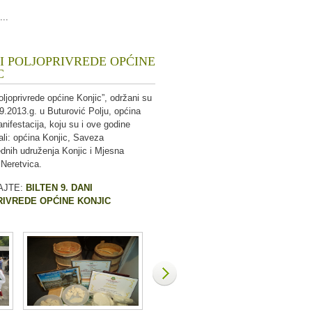
...
NI POLJOPRIVREDE OPĆINE
C
oljoprivrede općine Konjic”, održani su
9.2013.g. u Buturović Polju, općina
nifestacija, koju su i ove godine
ali: općina Konjic, Saveza
ednih udruženja Konjic i Mjesna
 Neretvica.
AJTE:
BILTEN 9. DANI
IVREDE OPĆINE KONJIC