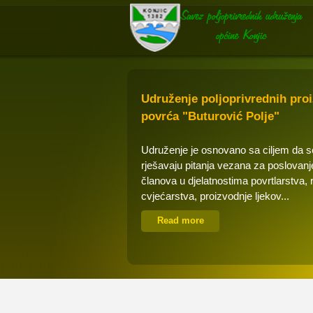
Udruženje poljoprivrednih pro
povrća "Buturović Polje"
Udruženje je osnovano sa ciljem da 
rješavaju pitanja vezana za poslovanj
članova u djelatnostima povrtlarstva, 
cvjećarstva, proizvodnje ljekov...
Read more