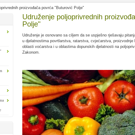
oprivrednih proizvođača povrća "Buturović Polje"
Udruženje poljoprivrednih proizvođ
Polje"
Udruženje je osnovano sa ciljem da se uspješno rješavaju pitan
u djelatnostima povrtlarstva, ratarstva, cvjećarstva, proizvodnje l
oblasti voćarstva i u oblastima dopunskih djelatnosti na poljopr
"
Zakonom.
om
ina
e