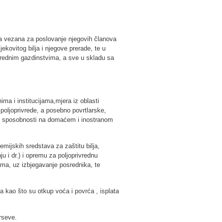
ja vezana za poslovanje njegovih članova
jekovitog bilja i njegove prerade, te u
ivrednim gazdinstvima, a sve u skladu sa
ma i institucijama,mjera iz oblasti
poljoprivrede, a posebno povrtlarske,
ke sposobnosti na domaćem i inostranom
mijskih sredstava za zaštitu bilja,
u i dr.) i opremu za poljoprivrednu
ama, uz izbjegavanje posrednika, te
kao što su otkup voća i povrća , isplata
rseve.