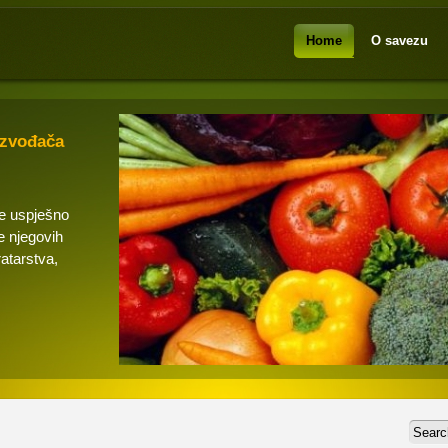
Home
O savezu
izvođača
se uspješno
e njegovih
ratarstva,