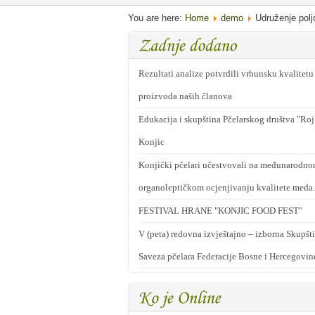
You are here:
Home
demo
Udruženje polj
Rezultati analize potvrdili vrhunsku kvalitetu
proizvoda naših članova
Edukacija i skupština Pčelarskog društva "Roj
Konjic
Konjički pčelari učestvovali na međunarodn
organoleptičkom ocjenjivanju kvalitete meda.
FESTIVAL HRANE "KONJIC FOOD FEST"
V (peta) redovna izvještajno – izborna Skupšt
Saveza pčelara Federacije Bosne i Hercegovin