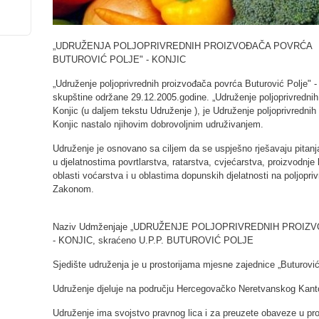
„UDRUŽENJA POLJOPRIVREDNIH PROIZVOĐAČA POVRĆA
BUTUROVIĆ POLJE" - KONJIC
„Udruženje poljoprivrednih proizvođača povrća Buturović Polje"
skupštine održane 29.12.2005.godine. „Udruženje poljoprivrednih
Konjic (u daljem tekstu Udruženje ), je Udruženje poljoprivredni
Konjic nastalo njihovim dobrovoljnim udruživanjem.
Udruženje je osnovano sa ciljem da se uspješno rješavaju pitan
u djelatnostima povrtlarstva, ratarstva, cvjećarstva, proizvodnje l
oblasti voćarstva i u oblastima dopunskih djelatnosti na poljopr
Zakonom.
Naziv Udmženjaje „UDRUŽENJE POLJOPRIVREDNIH PROIZ
- KONJIC, skraćeno U.P.P. BUTUROVIĆ POLJE
Sjedište udruženja je u prostorijama mjesne zajednice „Buturović
Udruženje djeluje na području Hercegovačko Neretvanskog Kanton
Udruženje ima svojstvo pravnog lica i za preuzete obaveze u pro