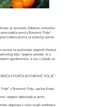
 - Konjic je osnovano Odlukom osnivačke
 proizvođača povrća Buturović Polje" -
h proizvođača povrća sa područja općine
ja vezana za poslovanje njegovih članova
jekovitog bilja i njegove prerade, te u
ivrednim gazdinstvima, a sve u skladu sa
VOĐAČA POVRĆA BUTUROVIĆ POLJE "
 Polje" u Buturović Polju, općina Konjic.
a i njegovo djelovanje je javno.
metu odgovara u visini svojih sredstava.