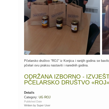
Pčelarsko društvo “ROJ” iz Konjica i ranijih godina se bavil
pčelari ovu praksu nastaviti i narednih godina.
ODRŽANA IZBORNO - IZVJEŠ
PČELARSKO DRUŠTVO «ROJ» 
Details
Category:
UG ROJ
Published Date
Written by Super User