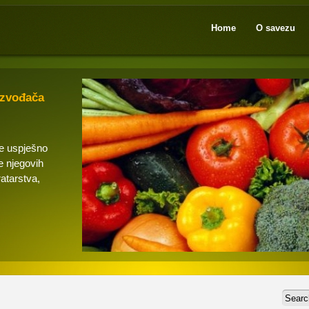
Home
O savezu
izvođača
se uspješno
e njegovih
ratarstva,