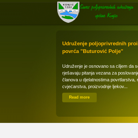
Udruženje poljoprivrednih pro
povrća "Buturović Polje"
Udruženje je osnovano sa ciljem da 
rješavaju pitanja vezana za poslovanj
članova u djelatnostima povrtlarstva, 
cvjećarstva, proizvodnje ljekov...
Read more