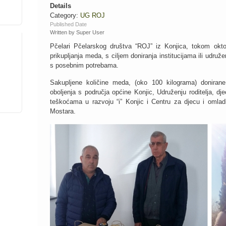
Details
Category:
UG ROJ
Published Date
Written by Super User
Pčelari Pčelarskog društva “ROJ” iz Konjica, tokom okto
prikupljanja meda, s ciljem doniranja institucijama ili udr
s posebnim potrebama.
Sakupljene količine meda, (oko 100 kilograma) donirane 
oboljenja s područja općine Konjic, Udruženju roditelja, d
teškoćama u razvoju “i” Konjic i Centru za djecu i om
Mostara.