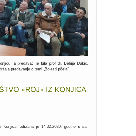
njicu, a predavač je bila prof dr. Behija Dukić,
držala predavanje o temi „Bolesti pčela“.
TVO «ROJ» IZ KONJICA
 Konjica. održana je 14.02.2020. godine u sali