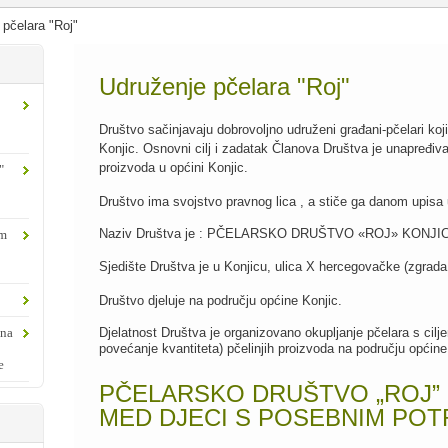
 pčelara "Roj"
Udruženje pčelara "Roj"
Društvo sačinjavaju dobrovoljno udruženi građani-pčelari koj
Konjic. Osnovni cilj i zadatak Članova Društva je unapređivanj
proizvoda u općini Konjic.
"
Društvo ima svojstvo pravnog lica , a stiče ga danom upisa u
Naziv Društva je : PČELARSKO DRUŠTVO «ROJ» KONJIC
om
Sjedište Društva je u Konjicu, ulica X hercegovačke (zgrad
Društvo djeluje na području općine Konjic.
ina
Djelatnost Društva je organizovano okupljanje pčelara s cilje
povećanje kvantiteta) pčelinjih proizvoda na području općine
e
PČELARSKO DRUŠTVO „ROJ” 
MED DJECI S POSEBNIM PO