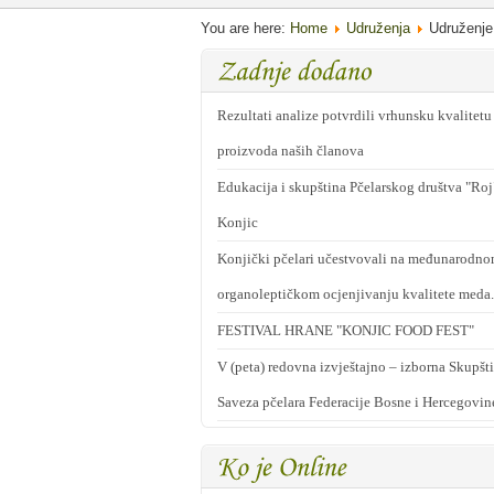
You are here:
Home
Udruženja
Udruženje
Rezultati analize potvrdili vrhunsku kvalitetu
proizvoda naših članova
Edukacija i skupština Pčelarskog društva "Roj
Konjic
Konjički pčelari učestvovali na međunarodn
organoleptičkom ocjenjivanju kvalitete meda.
FESTIVAL HRANE "KONJIC FOOD FEST"
V (peta) redovna izvještajno – izborna Skupšt
Saveza pčelara Federacije Bosne i Hercegovin