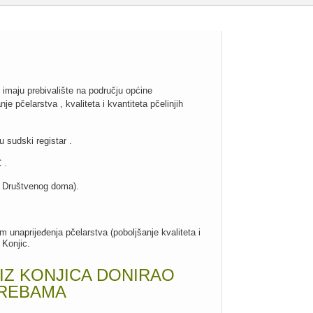
i imaju prebivalište na području općine
e pčelarstva , kvaliteta i kvantiteta pčelinjih
 sudski registar .
 .
a Društvenog doma).
m unaprijeđenja pčelarstva (poboljšanje kvaliteta i
 Konjic.
IZ KONJICA DONIRAO
TREBAMA