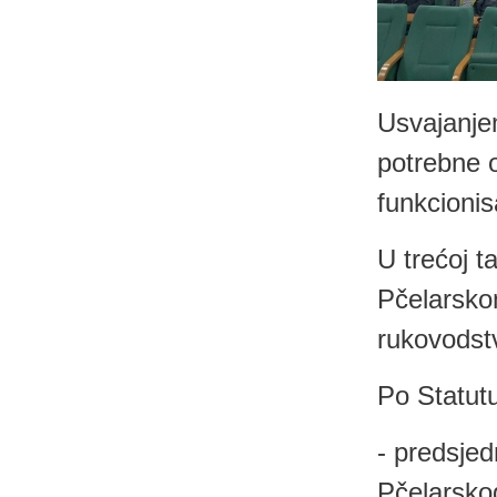
Usvajanje
potrebne o
funkcioni
U trećoj t
Pčelarsko
rukovodst
Po Statutu
- predsjed
Pčelarsko