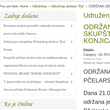
You are here:
Home
Udruženja
Udruženje pčelara "Roj"
ODRŽANA IZB
Udruženj
ODRŽAN
Rezultati analize potvrdili vrhunsku kvalitetu
SKUPŠT
proizvoda naših članova
KONJIC
Edukacija i skupština Pčelarskog društva "Roj"
Konjic
Details
Category:
UG RO
Konjički pčelari učestvovali na međunarodnom
Published Date
Written by Super User
organoleptičkom ocjenjivanju kvalitete meda.
ODRŽANA
FESTIVAL HRANE "KONJIC FOOD FEST"
PČELARS
V (peta) redovna izvještajno – izborna Skupština
Saveza pčelara Federacije Bosne i Hercegovine
Dana 21.02
održana je