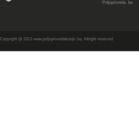
Poljoprivreda. ba
Copyright @ 2013 www.poljoprivredakonjic.ba, Allright reserved