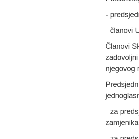
- predsjed
- članovi
Članovi S
zadovoljn
njegovog 
Predsjedni
jednoglasn
- za preds
zamjenika
- za pred