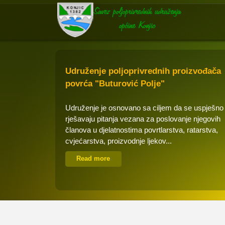
Udruženje poljoprivrednih proizvođača
povrća "Buturović Polje"
Udruženje je osnovano sa ciljem da se uspješno
rješavaju pitanja vezana za poslovanje njegovih
članova u djelatnostima povrtlarstva, ratarstva,
cvjećarstva, proizvodnje ljekov...
Read more