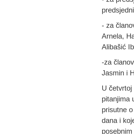
predsjedn
- za član
Arnela, Ha
Alibašić I
-za člano
Jasmin i H
U četvrtoj
pitanjima 
prisutne o
dana i koj
posebnim 