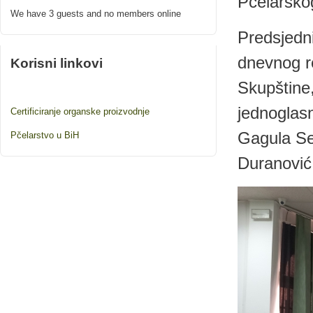
Pčelarskog
We have 3 guests and no members online
Predsjedni
dnevnog r
Korisni linkovi
Skupštine,
jednoglasn
Certificiranje organske proizvodnje
Gagula Se
Pčelarstvo u BiH
Duranović,