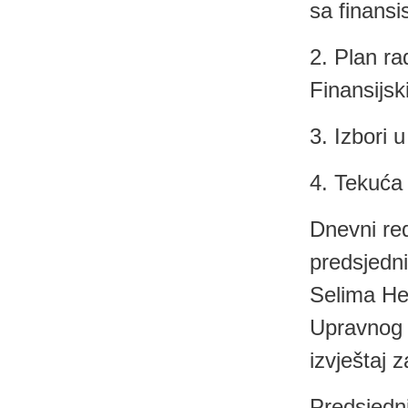
sa finansi
2. Plan r
Finansijs
3. Izbori 
4. Tekuća 
Dnevni re
predsjedn
Selima He
Upravnog o
izvještaj 
Predsjedn