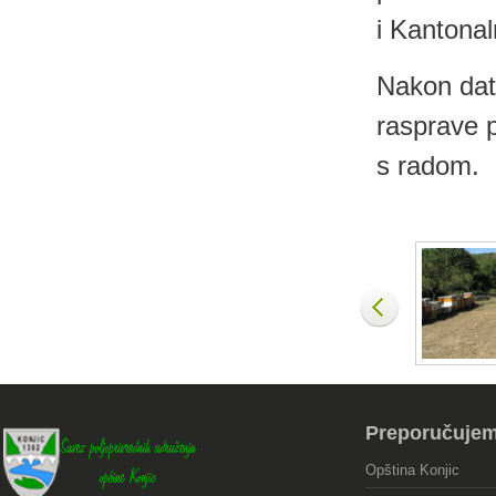
i Kantonaln
Nakon dat
rasprave p
s radom.
Preporučuje
Opština Konjic