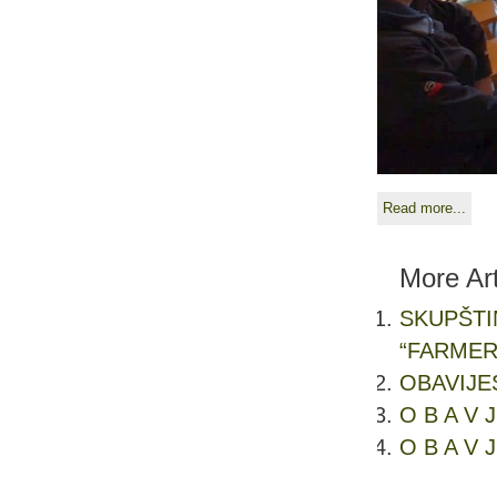
Read more...
More Art
SKUPŠTI
“FARMER
OBAVIJEST
O B A V J
O B A V J