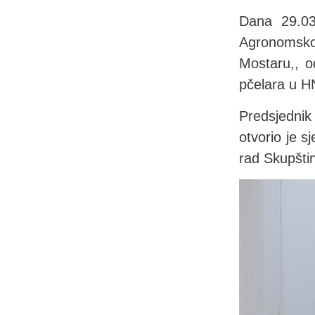
Dana 29.03
Agronomsko
Mostaru,, o
pčelara u H
Predsjednik
otvorio je s
rad Skupšti