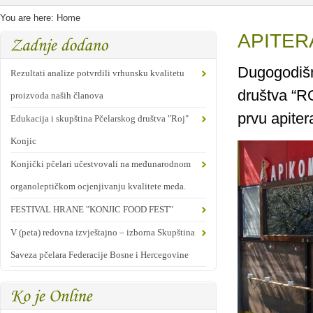
You are here:
Home
APITER
Dugogodišnj
Rezultati analize potvrdili vrhunsku kvalitetu
društva “RO
proizvoda naših članova
prvu apiter
Edukacija i skupština Pčelarskog društva "Roj"
Konjic
Konjički pčelari učestvovali na međunarodnom
organoleptičkom ocjenjivanju kvalitete meda.
FESTIVAL HRANE "KONJIC FOOD FEST"
V (peta) redovna izvještajno – izborna Skupština
Saveza pčelara Federacije Bosne i Hercegovine