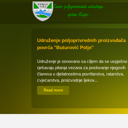
Udruženje poljoprivrednih proizvođača
povrća "Buturović Polje"
Udruženje je osnovano sa ciljem da se uspješno
rješavaju pitanja vezana za poslovanje njegovih
članova u djelatnostima povrtlarstva, ratarstva,
cvjećarstva, proizvodnje ljekov...
Read more