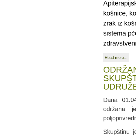
Apiterapijs
košnice, ko
zrak iz koš
sistema pč
zdravstven
Read more...
ODRŽAN
SKUPŠT
UDRUŽE
Dana 01.04
održana j
poljoprivred
Skupštinu j