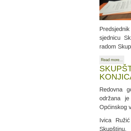
Predsjedni
sjednicu Sk
radom Skupš
Read more...
SKUPŠT
KONJIC
Redovna go
održana je
Općinskog vi
Ivica Ruži
Skupštinu,