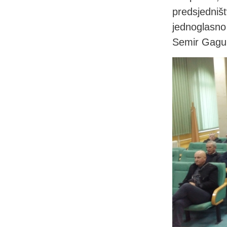
predsjedniš
jednoglasno
Semir Gagula