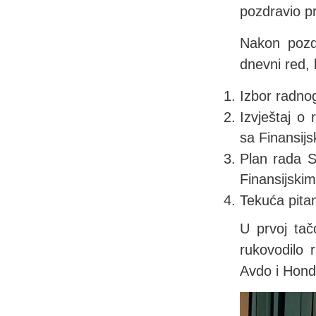
pozdravio pr
Nakon pozdr
dnevni red, 
Izbor radno
Izvještaj o
sa Finansijs
Plan rada S
Finansijski
Tekuća pita
U prvoj tač
rukovodilo
Avdo i Hond