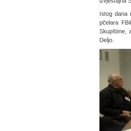
izvještajna
Istog dana 
pčelara FBi
Skupštine, 
Deljo.