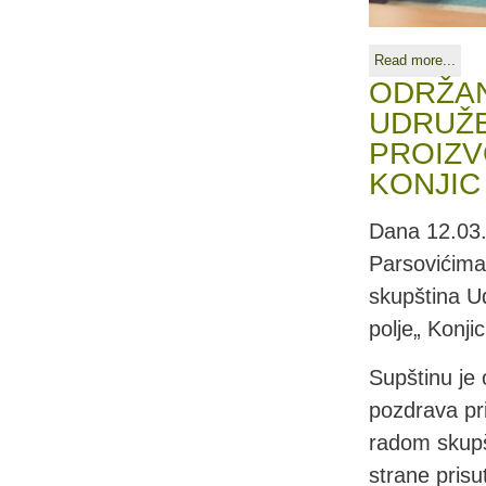
Read more...
ODRŽAN
UDRUŽE
PROIZV
KONJIC
Dana 12.03.
Parsovićima
skupština U
polje„ Konjic
Supštinu je 
pozdrava pri
radom skupšt
strane prisu