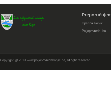
Preporučuje
Opština Konjic
Poljoprivreda. ba
Copyright @ 2013 www.poljoprivredakonjic.ba, Allright reserved