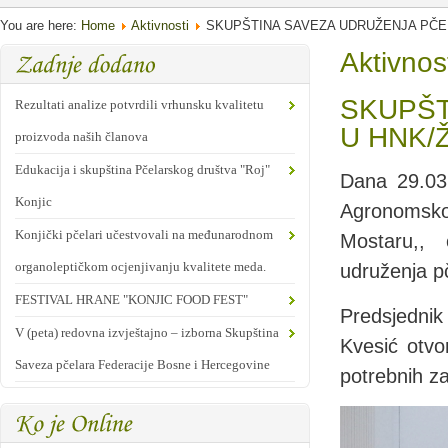
You are here:
Home
Aktivnosti
SKUPŠTINA SAVEZA UDRUŽENJA PČE
Aktivnos
SKUPŠT
Rezultati analize potvrdili vrhunsku kvalitetu
U HNK/
proizvoda naših članova
Edukacija i skupština Pčelarskog društva "Roj"
Dana 29.03
Konjic
Agronomsko
Konjički pčelari učestvovali na međunarodnom
Mostaru,, 
organoleptičkom ocjenjivanju kvalitete meda.
udruženja p
FESTIVAL HRANE "KONJIC FOOD FEST"
Predsjedni
V (peta) redovna izvještajno – izborna Skupština
Kvesić otvor
Saveza pčelara Federacije Bosne i Hercegovine
potrebnih z