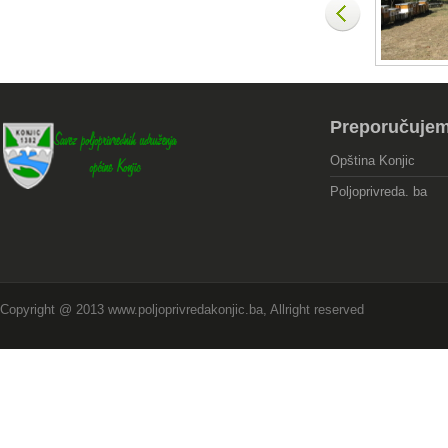
Preporučuje
Opština Konjic
Poljoprivreda. ba
Copyright @ 2013 www.poljoprivredakonjic.ba, Allright reserved