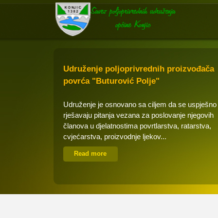
Udruženje poljoprivrednih proizvođača
povrća "Buturović Polje"
Udruženje je osnovano sa ciljem da se uspješno
rješavaju pitanja vezana za poslovanje njegovih
članova u djelatnostima povrtlarstva, ratarstva,
cvjećarstva, proizvodnje ljekov...
Read more