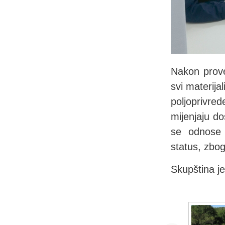
Nakon prov
svi materija
poljoprivre
mijenjaju dos
se odnose n
status, zbog
Skupština je