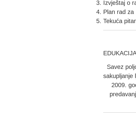
Izvještaj o r
Plan rad za
Tekuća pita
EDUKACIJA
Savez polj
sakupljanje 
2009. god
predavanje