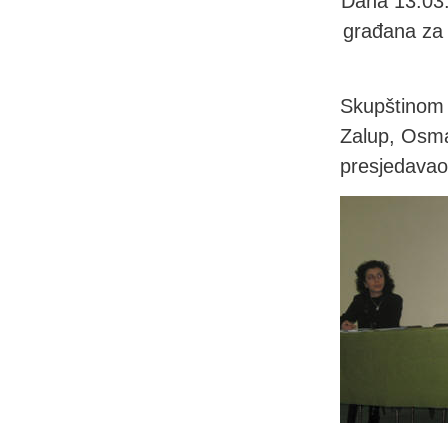
Dana 13.03.
građana za z
Skupštinom 
Zalup, Osman
presjedavao