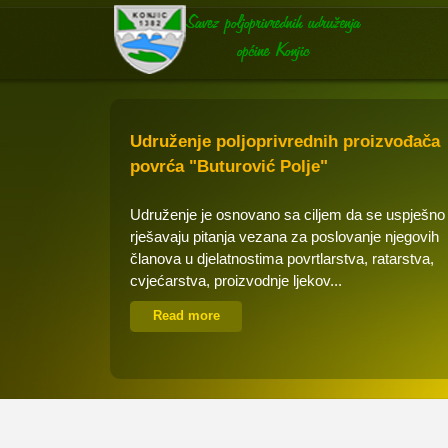
Udruženje poljoprivrednih proizvođača
povrća "Buturović Polje"
Udruženje je osnovano sa ciljem da se uspješno
rješavaju pitanja vezana za poslovanje njegovih
članova u djelatnostima povrtlarstva, ratarstva,
cvjećarstva, proizvodnje ljekov...
Read more