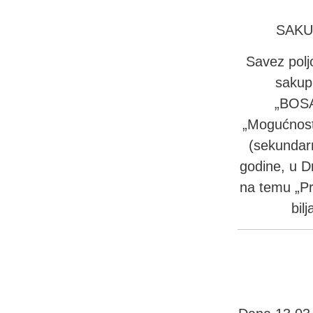
SAKU
Savez polj
sakupl
„BOS
„Mogućnosti
(sekundar
godine, u D
na temu „Pr
bil