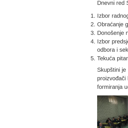
Dnevni red 
Izbor radno
Obraćanje go
Donošenje n
Izbor preds
odbora i sek
Tekuća pitan
Skupštini je
proizvođači l
formiranja u