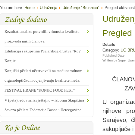
You are here:
Home
Udruženja
Udruženje "Brusnica"
Pregled aktivnost
Udružen
Pregled 
Rezultati analize potvrdili vrhunsku kvalitetu
proizvoda naših članova
Details
Category:
UG BR
Edukacija i skupština Pčelarskog društva "Roj"
Published Date
Konjic
Written by Super User
Konjički pčelari učestvovali na međunarodnom
ČLANOV
organoleptičkom ocjenjivanju kvalitete meda.
ZAV
FESTIVAL HRANE "KONJIC FOOD FEST"
V (peta) redovna izvještajno – izborna Skupština
U organizac
Saveza pčelara Federacije Bosne i Hercegovine
njihove pr
Sarajevo, 
sakupljače i