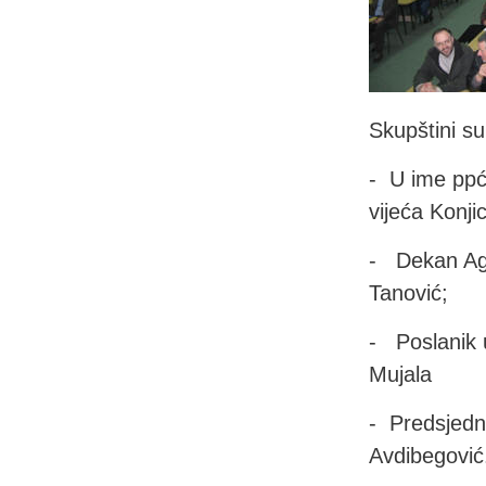
Skupštini su 
- U ime ppći
vijeća Konji
- Dekan Agr
Tanović;
- Poslanik 
Mujala
- Predsjedn
Avdibegović