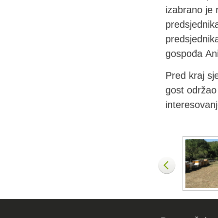
izabrano je
predsjednik
predsjednik
gospođa Ani
Pred kraj sj
gost održao
interesovanj