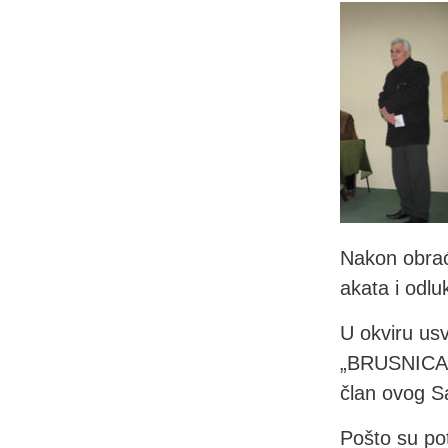
Nakon obraća
akata i odlu
U okviru us
„BRUSNICA“ 
član ovog S
Pošto su po