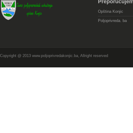
Preporučuje
Opština Konjic
Poljoprivreda. ba
Copyright @ 2013 www.poljoprivredakonjic.ba, Allright reserved