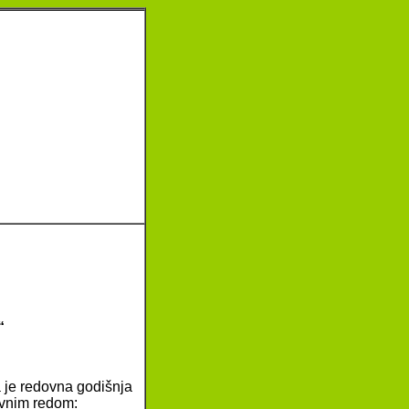
“
 je redovna godišnja
evnim redom: