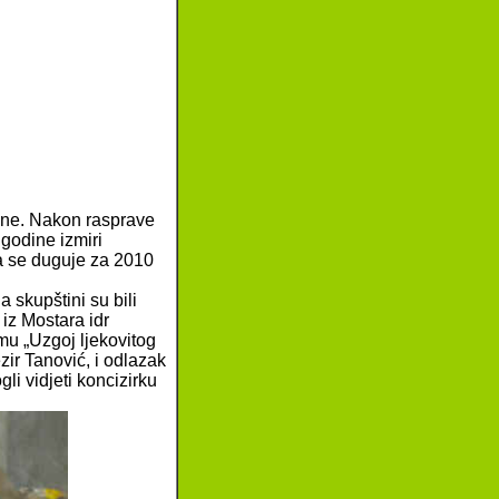
rine. Nakon rasprave
godine izmiri
a se duguje za 2010
skupštini su bili
 iz Mostara idr
mu „Uzgoj ljekovitog
ezir Tanović, i odlazak
li vidjeti koncizirku