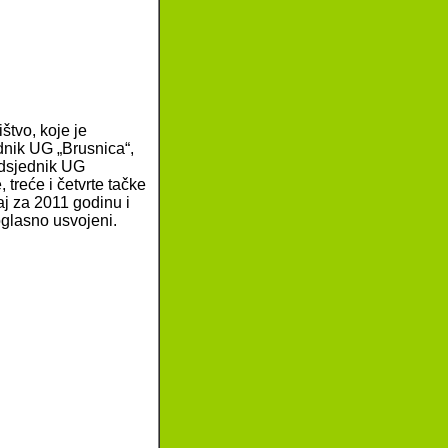
štvo, koje je
nik UG „Brusnica“,
edsjednik UG
treće i četvrte tačke
aj za 2011 godinu i
oglasno usvojeni.