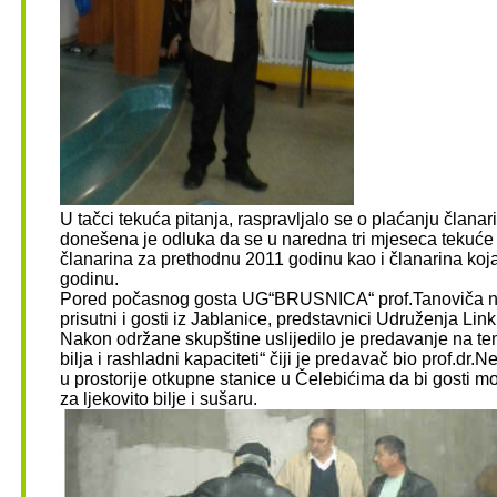
U tačci tekuća pitanja, raspravljalo se o plaćanju člana
donešena je odluka da se u naredna tri mjeseca tekuće 
članarina za prethodnu 2011 godinu kao i članarina koj
godinu.
Pored počasnog gosta UG“BRUSNICA“ prof.Tanoviča na 
prisutni i gosti iz Jablanice, predstavnici Udruženja Link
Nakon održane skupštine uslijedilo je predavanje na te
bilja i rashladni kapaciteti“ čiji je predavač bio prof.dr.N
u prostorije otkupne stanice u Čelebićima da bi gosti mog
za ljekovito bilje i sušaru.