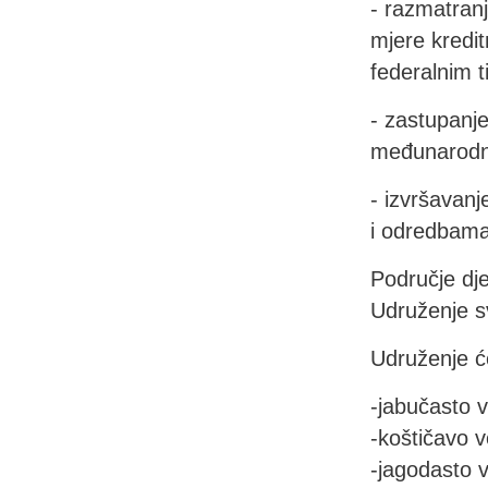
- razmatranj
mjere kredit
federalnim t
- zastupanj
međunarodn
- izvršavanj
i odredbama
Područje dj
Udruženje s
Udruženje će
-jabučasto 
-koštičavo 
-jagodasto 