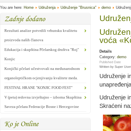
You are here:
Home
Udruženja
Udruženje "Brusnica"
demo
Udruženj
Udružen
Udruženj
Rezultati analize potvrdili vrhunsku kvalitetu
voća «Ko
proizvoda naših članova
Edukacija i skupština Pčelarskog društva "Roj"
Details
Category:
demo
Konjic
Published Date
Written by Super User
Konjički pčelari učestvovali na međunarodnom
Udruženje im
organoleptičkom ocjenjivanju kvalitete meda.
unapređenja 
FESTIVAL HRANE "KONJIC FOOD FEST"
Udruženje im
V (peta) redovna izvještajno – izborna Skupština
Skraćeni naz
Saveza pčelara Federacije Bosne i Hercegovine