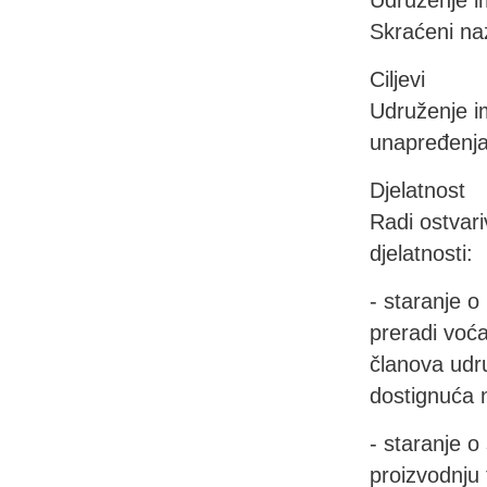
Udruženje im
Skraćeni naz
Ciljevi
Udruženje im
unapređenja 
Djelatnost
Radi ostvari
djelatnosti:
- staranje o
preradi voća
članova udr
dostignuća n
- staranje o
proizvodnju 