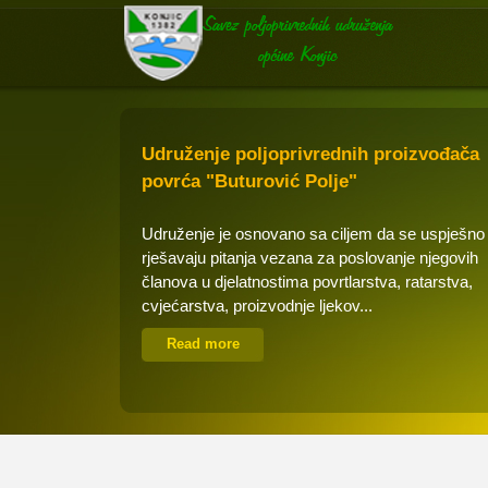
Udruženje poljoprivrednih proizvođača
povrća "Buturović Polje"
Udruženje je osnovano sa ciljem da se uspješno
rješavaju pitanja vezana za poslovanje njegovih
članova u djelatnostima povrtlarstva, ratarstva,
cvjećarstva, proizvodnje ljekov...
Read more