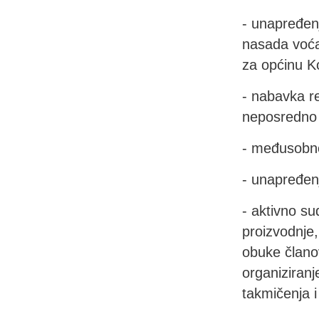
- unapređen
nasada voća,
za općinu Ko
- nabavka r
neposredno 
- međusobno
- unapređen
- aktivno su
proizvodnje,
obuke članov
organiziranj
takmičenja i 