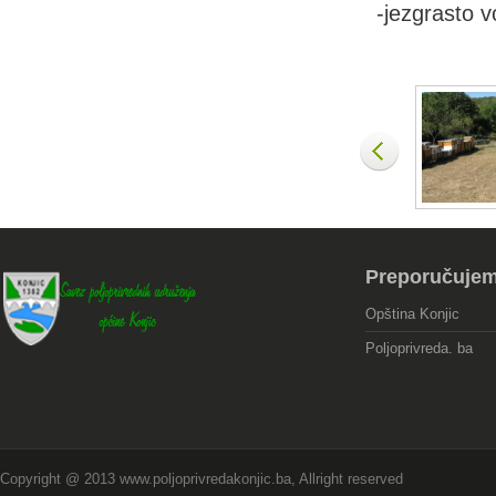
-jezgrasto 
Preporučuje
Opština Konjic
Poljoprivreda. ba
Copyright @ 2013 www.poljoprivredakonjic.ba, Allright reserved