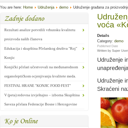
You are here:
Home
Udruženja
demo
Udruženje građana za proizvodnju
Udruženj
voća «Ko
Rezultati analize potvrdili vrhunsku kvalitetu
Details
proizvoda naših članova
Category:
demo
Published Date
Edukacija i skupština Pčelarskog društva "Roj"
Written by Super User
Konjic
Udruženje im
Konjički pčelari učestvovali na međunarodnom
unapređenja 
organoleptičkom ocjenjivanju kvalitete meda.
Udruženje im
FESTIVAL HRANE "KONJIC FOOD FEST"
Skraćeni naz
V (peta) redovna izvještajno – izborna Skupština
Saveza pčelara Federacije Bosne i Hercegovine