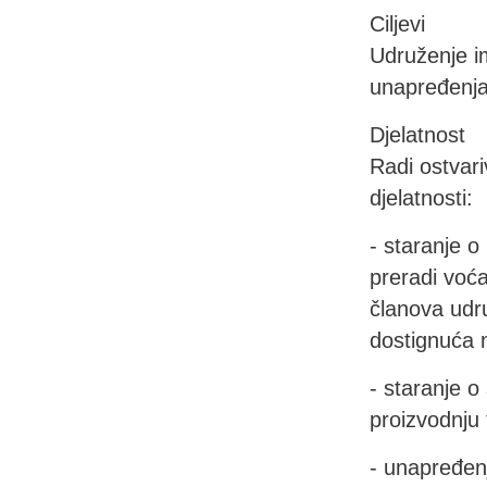
Ciljevi
Udruženje im
unapređenja 
Djelatnost
Radi ostvari
djelatnosti:
- staranje o
preradi voća
članova udr
dostignuća n
- staranje o
proizvodnju 
- unapređen