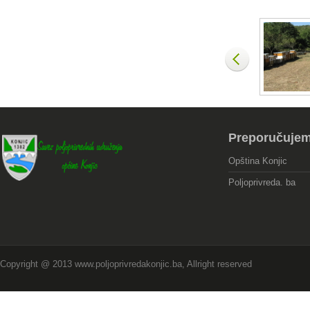
Preporučuje
Opština Konjic
Poljoprivreda. ba
Copyright @ 2013 www.poljoprivredakonjic.ba, Allright reserved