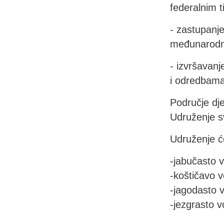
federalnim t
- zastupanj
međunarodn
- izvršavanj
i odredbama
Područje dj
Udruženje s
Udruženje će
-jabučasto 
-koštičavo 
-jagodasto 
-jezgrasto 