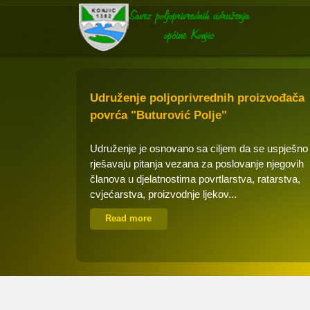
Udruženje poljoprivrednih proizvođača
povrća "Buturović Polje"
Udruženje je osnovano sa ciljem da se uspješno
rješavaju pitanja vezana za poslovanje njegovih
članova u djelatnostima povrtlarstva, ratarstva,
cvjećarstva, proizvodnje ljekov...
Read more