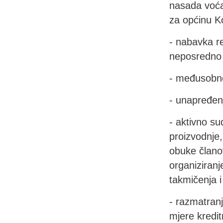
nasada voća,
za općinu Ko
- nabavka r
neposredno 
- međusobno
- unapređen
- aktivno su
proizvodnje,
obuke članov
organiziranj
takmičenja i 
- razmatranj
mjere kredit