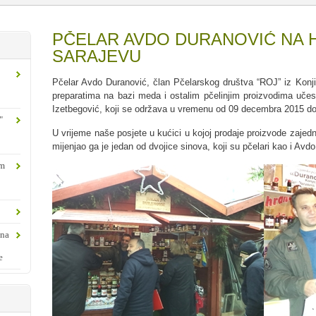
PČELAR AVDO DURANOVIĆ NA 
SARAJEVU
Pčelar Avdo Duranović, član Pčelarskog društva “ROJ” iz Konj
preparatima na bazi meda i ostalim pčelinjim proizvodima učes
Izetbegović, koji se održava u vremenu od 09 decembra 2015 do
"
U vrijeme naše posjete u kućici u kojoj prodaje proizvode zaj
mijenjao ga je jedan od dvojice sinova, koji su pčelari kao i Avdo
om
ina
e