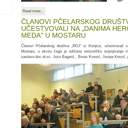
Read more...
ČLANOVI PČELARSKOG DRUŠTVA
UČESTVOVALI NA „DANIMA H
MEDA” U MOSTARU
Članovi Pčelarskog društva „ROJ” iz Konjica, učestvovali
Mostaru, u okviru čega je održano senzoričko ocjenjivanje m
sastavu:doc.dr.sc. Jozo Bagarić,, Boras Kvesić, Josipa Krezić, p