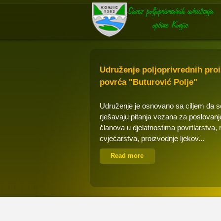
Udruženje poljoprivrednih pro
povrća "Buturović Polje"
Udruženje je osnovano sa ciljem da 
rješavaju pitanja vezana za poslovanj
članova u djelatnostima povrtlarstva, 
cvjećarstva, proizvodnje ljekov...
Read more