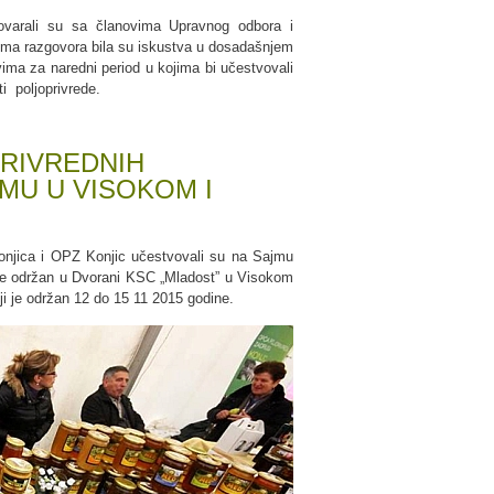
govarali su sa članovima Upravnog odbora i
ema razgovora bila su iskustva u dosadašnjem
ima za naredni period u kojima bi učestvovali
ti poljoprivrede.
PRIVREDNIH
MU U VISOKOM I
Konjica i OPZ Konjic učestvovali su na Sajmu
 je održan u Dvorani KSC „Mladost” u Visokom
i je održan 12 do 15 11 2015 godine.