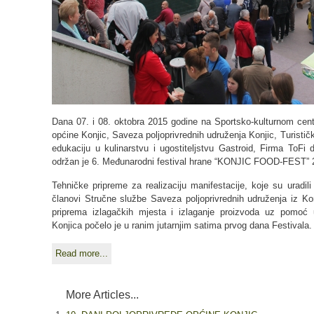
Dana 07. i 08. oktobra 2015 godine na Sportsko-kulturnom centr
općine Konjic, Saveza poljoprivrednih udruženja Konjic, Turisti
edukaciju u kulinarstvu i ugostiteljstvu Gastroid, Firma ToFi 
održan je 6. Međunarodni festival hrane “KONJIC FOOD-FEST” 
Tehničke pripreme za realizaciju manifestacije, koje su uradil
članovi Stručne službe Saveza poljoprivrednih udruženja iz Ko
priprema izlagačkih mjesta i izlaganje proizvoda uz pomoć u
Konjica počelo je u ranim jutarnjim satima prvog dana Festivala.
Read more...
More Articles...