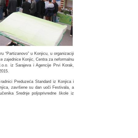
u “Partizanovo” u Konjicu, u organizaciji
čke zajednice Konjic, Centra za neformalnu
d.o.o. iz Sarajeva i Agencije Prvi Korak,
2015.
i radnici Preduzeća Standard iz Konjica i
njica, završene su dan uoči Festivala, a
čenika Srednje poljoprivredne škole iz