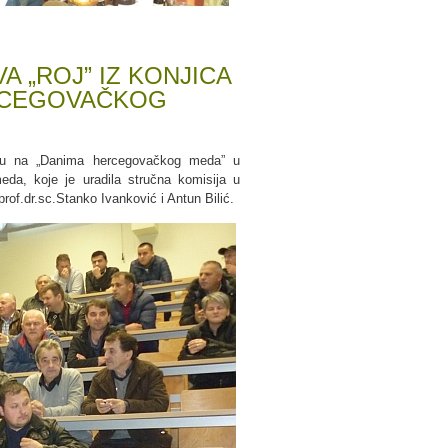
 „ROJ” IZ KONJICA
ERCEGOVAČKOG
 su na „Danima hercegovačkog meda” u
eda, koje je uradila stručna komisija u
rof.dr.sc.Stanko Ivanković i Antun Bilić.