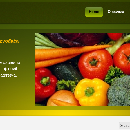
Home
O savezu
izvođača
se uspješno
e njegovih
ratarstva,