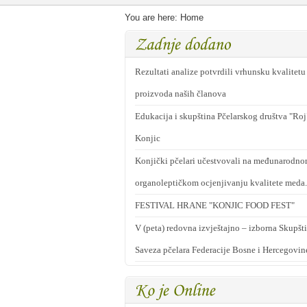
You are here:
Home
Rezultati analize potvrdili vrhunsku kvalitetu
proizvoda naših članova
Edukacija i skupština Pčelarskog društva "Roj
Konjic
Konjički pčelari učestvovali na međunarodn
organoleptičkom ocjenjivanju kvalitete meda.
FESTIVAL HRANE "KONJIC FOOD FEST"
V (peta) redovna izvještajno – izborna Skupšt
Saveza pčelara Federacije Bosne i Hercegovin