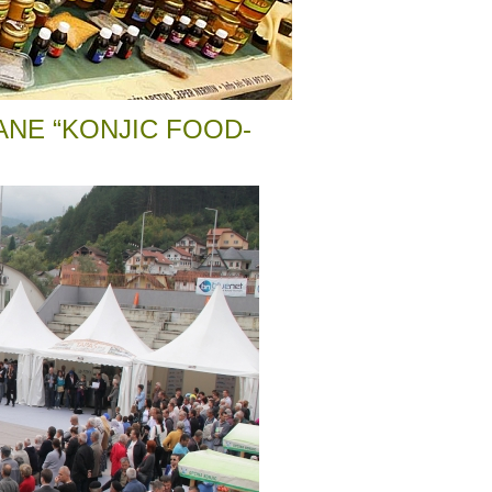
ANE “KONJIC FOOD-