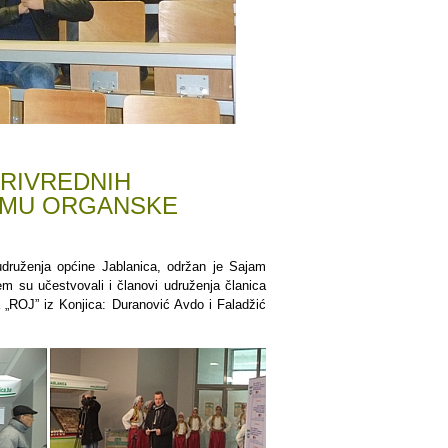
PRIVREDNIH
AJMU ORGANSKE
udruženja općine Jablanica, održan je Sajam
em su učestvovali i članovi udruženja članica
a „ROJ” iz Konjica: Duranović Avdo i Faladžić