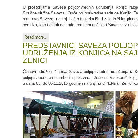
U prostorijama Saveza poljoprivrednih udruženja Konjic raz
Stručne službe Saveza i Opće poljoprivredne zadruge Konjic. T
radu dva Saveza, na koji način funkcionišu i zajedničkim planov
ova dva, kao i ostali do sada formirani općinski Savezis iz oblas
Read more...
PREDSTAVNICI SAVEZA POLJO
UDRUŽENJA IZ KONJICA NA SAJ
ZENICI
Članovi udruženj članica Saveza poljoprivrednih udruženja iz 
poljoprivredno prehrambenih proizvoda „Jesen u Visokom”, koji
u dana 03. do 05.11.2015 godine i na Sajmu OPENs u Zenici koj