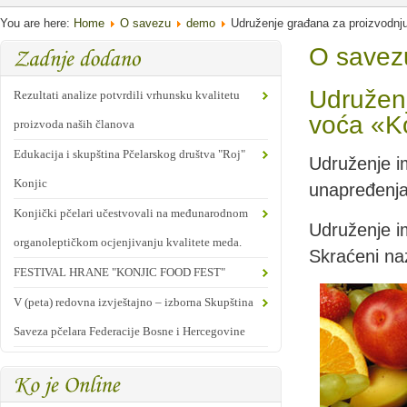
You are here:
Home
O savezu
demo
Udruženje građana za proizvodnju
O savez
Udruženj
Rezultati analize potvrdili vrhunsku kvalitetu
voća «Ko
proizvoda naših članova
Edukacija i skupština Pčelarskog društva "Roj"
Udruženje im
Konjic
unapređenja 
Konjički pčelari učestvovali na međunarodnom
Udruženje im
organoleptičkom ocjenjivanju kvalitete meda.
Skraćeni naz
FESTIVAL HRANE "KONJIC FOOD FEST"
V (peta) redovna izvještajno – izborna Skupština
Saveza pčelara Federacije Bosne i Hercegovine