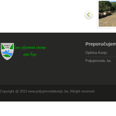
Preporučuje
Opština Konjic
Poljoprivreda. ba
Copyright @ 2013 www.poljoprivredakonjic.ba, Allright reserved