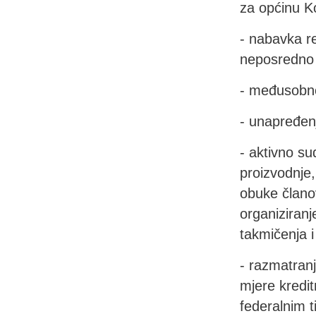
za općinu Ko
- nabavka r
neposredno 
- međusobno
- unapređen
- aktivno su
proizvodnje,
obuke članov
organiziranj
takmičenja i 
- razmatranj
mjere kredit
federalnim t