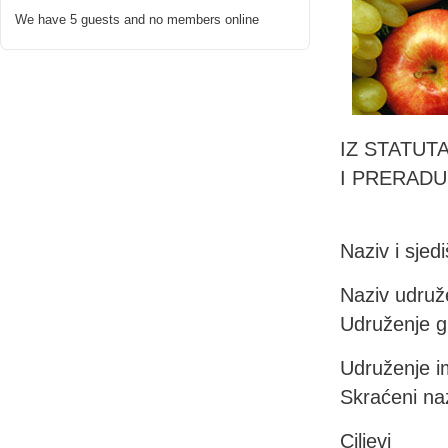
We have 5 guests and no members online
IZ STATUT
I PRERADU
Naziv i sjedi
Naziv udruže
Udruženje g
Udruženje im
Skraćeni naz
Ciljevi