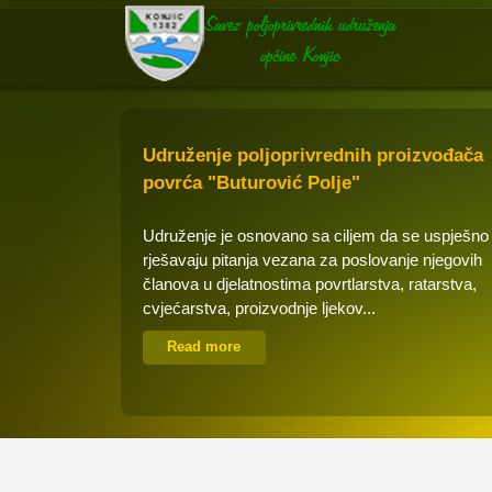
Udruženje poljoprivrednih proizvođača
povrća "Buturović Polje"
Udruženje je osnovano sa ciljem da se uspješno
rješavaju pitanja vezana za poslovanje njegovih
članova u djelatnostima povrtlarstva, ratarstva,
cvjećarstva, proizvodnje ljekov...
Read more