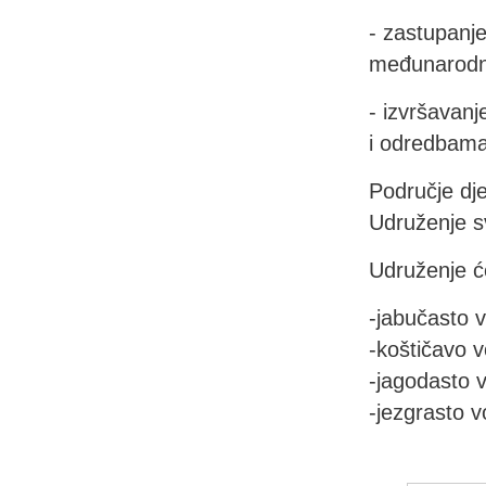
- zastupanj
međunarodn
- izvršavanj
i odredbama
Područje dj
Udruženje s
Udruženje će
-jabučasto 
-koštičavo 
-jagodasto 
-jezgrasto 