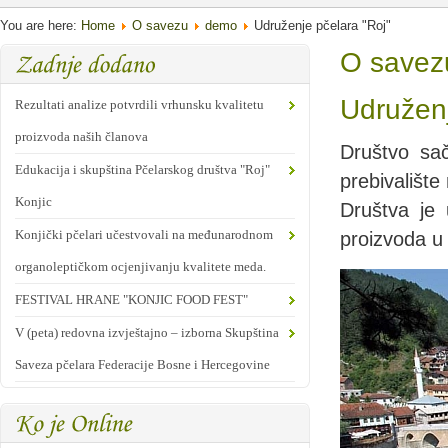
You are here:
Home
O savezu
demo
Udruženje pčelara "Roj"
O savez
Udruženj
Rezultati analize potvrdili vrhunsku kvalitetu
proizvoda naših članova
Društvo sač
Edukacija i skupština Pčelarskog društva "Roj"
prebivalište
Konjic
Društva je u
Konjički pčelari učestvovali na međunarodnom
proizvoda u 
organoleptičkom ocjenjivanju kvalitete meda.
FESTIVAL HRANE "KONJIC FOOD FEST"
V (peta) redovna izvještajno – izborna Skupština
Saveza pčelara Federacije Bosne i Hercegovine