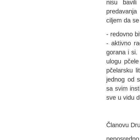
nisu bavil
predavanja 
ciljem da se
- redovno bi
- aktivno r
gorana i si.
ulogu pčele
pčelarsku li
jednog od s
sa svim ins
sve u vidu d
Članovu Dru
neposredno 