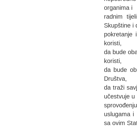
organima i
radnim tij
Skupštine i 
pokretanje 
koristi,
da bude oba
koristi,
da bude oba
Društva,
da traži sav
učestvuje u
sprovođenju
uslugama i 
sa ovim Stat