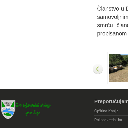
Članstvo u D
samovoljnim
smrću član
propisanom 
Preporučuje
Opština Konjic
Poljoprivreda. ba