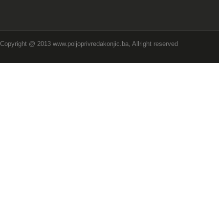
Copyright @ 2013 www.poljoprivredakonjic.ba, Allright reserved