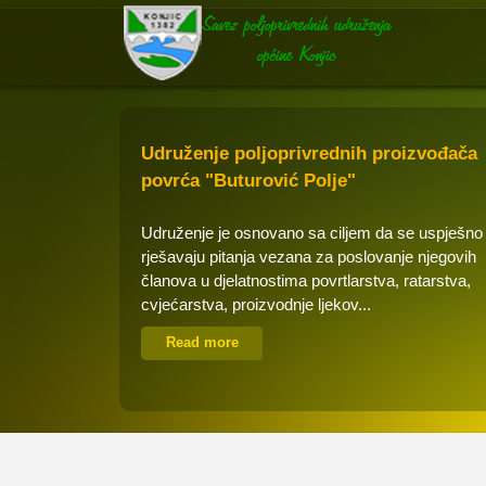
Udruženje poljoprivrednih proizvođača
povrća "Buturović Polje"
Udruženje je osnovano sa ciljem da se uspješno
rješavaju pitanja vezana za poslovanje njegovih
članova u djelatnostima povrtlarstva, ratarstva,
cvjećarstva, proizvodnje ljekov...
Read more