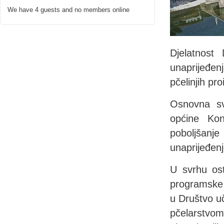
We have 4 guests and no members online
Djelatnost
unaprijeđenj
pčelinjih pr
Osnovna sv
općine Kon
poboljšanj
unaprijeđenj
U svrhu ost
programske c
u Društvo uč
pčelarstvom