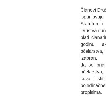
Članovi Dru
ispunjavaju
Statutom i 
Društva i u
plati člana
godinu, ak
pčelarstva,
izabran,
da se pridr
pčelarstva,
čuva i štit
pojedinačn
propisima.