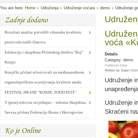
You are here:
Home
Udruženja
Udruženje voćara
demo
Udruženje gr
Udruženj
Udruženj
Rezultati analize potvrdili vrhunsku kvalitetu
voća «Ko
proizvoda naših članova
Edukacija i skupština Pčelarskog društva "Roj"
Details
Category:
demo
Konjic
Published Date
Written by Super User
Konjički pčelari učestvovali na međunarodnom
Udruženje im
organoleptičkom ocjenjivanju kvalitete meda.
unapređenja 
FESTIVAL HRANE "KONJIC FOOD FEST"
Udruženje im
V (peta) redovna izvještajno – izborna Skupština
Skraćeni naz
Saveza pčelara Federacije Bosne i Hercegovine