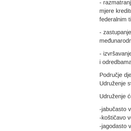
- razmatranj
mjere kredit
federalnim t
- zastupanj
međunarodn
- izvršavanj
i odredbama
Područje dj
Udruženje s
Udruženje će
-jabučasto 
-koštičavo 
-jagodasto 