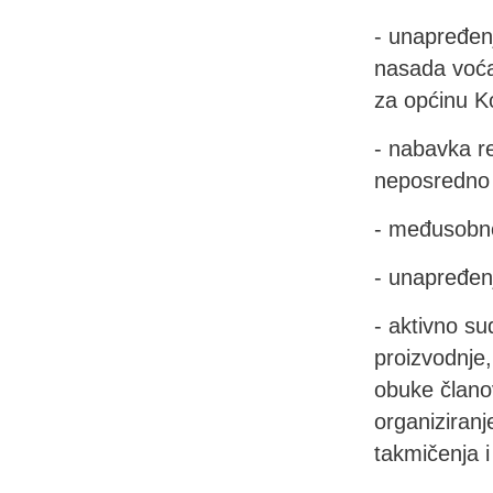
- unapređen
nasada voća,
za općinu Ko
- nabavka r
neposredno 
- međusobno
- unapređen
- aktivno su
proizvodnje,
obuke članov
organiziranj
takmičenja i 