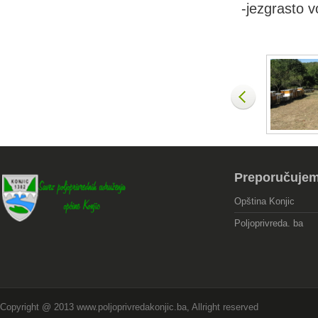
-jezgrasto 
Preporučuje
Opština Konjic
Poljoprivreda. ba
Copyright @ 2013 www.poljoprivredakonjic.ba, Allright reserved