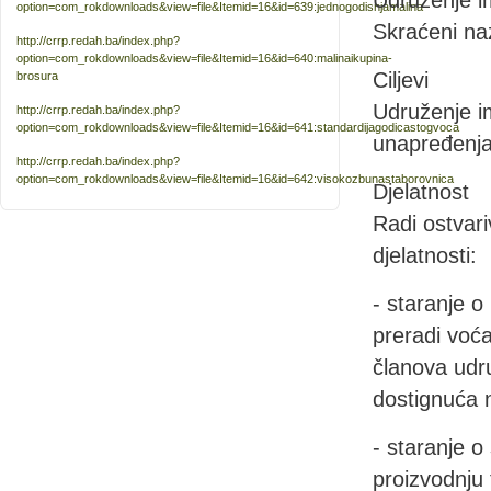
Udruženje im
option=com_rokdownloads&view=file&Itemid=16&id=639:jednogodisnjamalina
Skraćeni naz
http://crrp.redah.ba/index.php?
option=com_rokdownloads&view=file&Itemid=16&id=640:malinaikupina-
Ciljevi
brosura
Udruženje im
http://crrp.redah.ba/index.php?
option=com_rokdownloads&view=file&Itemid=16&id=641:standardijagodicastogvoca
unapređenja 
http://crrp.redah.ba/index.php?
option=com_rokdownloads&view=file&Itemid=16&id=642:visokozbunastaborovnica
Djelatnost
Radi ostvari
djelatnosti:
- staranje o
preradi voća
članova udr
dostignuća n
- staranje o
proizvodnju 