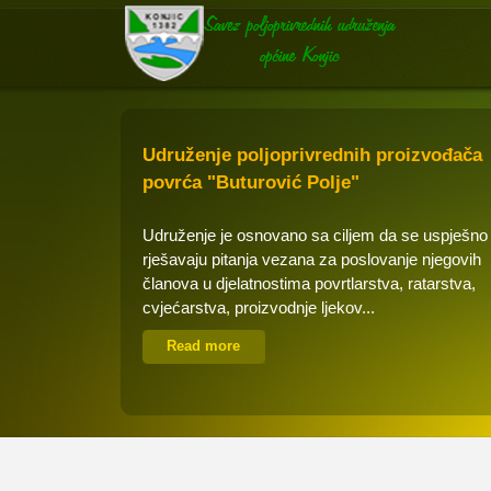
Udruženje poljoprivrednih proizvođača
povrća "Buturović Polje"
Udruženje je osnovano sa ciljem da se uspješno
rješavaju pitanja vezana za poslovanje njegovih
članova u djelatnostima povrtlarstva, ratarstva,
cvjećarstva, proizvodnje ljekov...
Read more