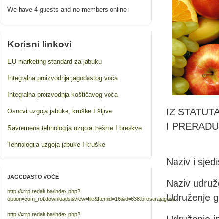
We have 4 guests and no members online
Korisni linkovi
EU marketing standard za jabuku
Integralna proizvodnja jagodastog voća
Integralna proizvodnja koštičavog voća
IZ STATUT
Osnovi uzgoja jabuke, kruške I šljive
I PRERADU
Savremena tehnologija uzgoja trešnje I breskve
Tehnologija uzgoja jabuke I kruške
Naziv i sjedi
JAGODASTO VOĆE
Naziv udruže
http://crrp.redah.ba/index.php?
Udruženje g
option=com_rokdownloads&view=file&Itemid=16&id=638:brosurajagoda
http://crrp.redah.ba/index.php?