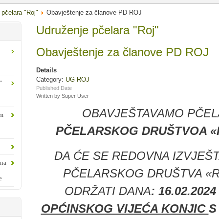
 pčelara "Roj"
Obavještenje za članove PD ROJ
Udruženje pčelara "Roj"
Obavještenje za članove PD ROJ
Details
Category:
UG ROJ
"
Published Date
Written by Super User
OBAVJEŠTAVAMO PČEL
om
PČELARSKOG DRUŠTVOA «R
DA ĆE SE REDOVNA IZVJEŠ
ina
PČELARSKOG DRUŠTVA «RO
e
ODRŽATI DANA
: 16.02.202
OPĆINSKOG VIJEĆA KONJIC
S