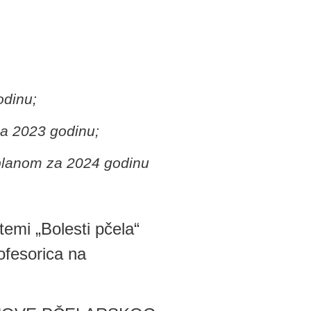
odinu;
za 2023 godinu;
 planom za 2024 godinu
temi „Bolesti pčela“
ofesorica na
.