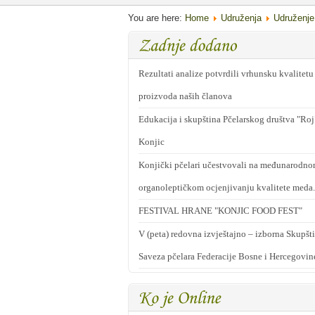
You are here:
Home
Udruženja
Udruženje
Rezultati analize potvrdili vrhunsku kvalitetu
proizvoda naših članova
Edukacija i skupština Pčelarskog društva "Roj
Konjic
Konjički pčelari učestvovali na međunarodn
organoleptičkom ocjenjivanju kvalitete meda.
FESTIVAL HRANE "KONJIC FOOD FEST"
V (peta) redovna izvještajno – izborna Skupšt
Saveza pčelara Federacije Bosne i Hercegovin