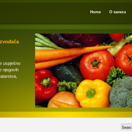
Home
O savezu
izvođača
se uspješno
e njegovih
ratarstva,