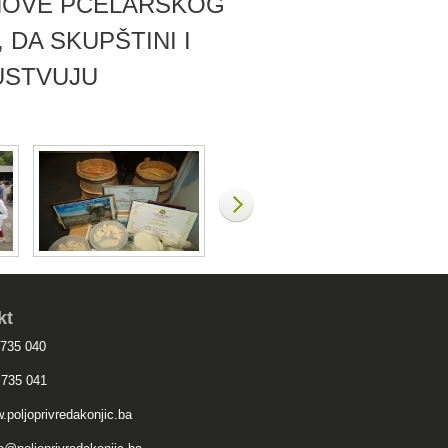
NOVE PČELARSKOG
 DA SKUPŠTINI I
USTVUJU
kt
 735 040
 735 041
.poljoprivredakonjic.ba