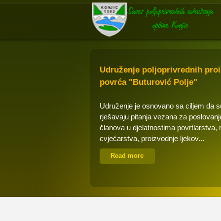
Udruženje poljoprivrednih pro
povrća "Buturović Polje"
Udruženje je osnovano sa ciljem da 
rješavaju pitanja vezana za poslovanj
članova u djelatnostima povrtlarstva, 
cvjećarstva, proizvodnje ljekov...
Read more