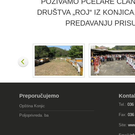
POZIVAMO PČELARE ČLA
DRUŠTVA „ROJ“ IZ KONJICA,
PREDAVANJU PRIS
Preporučujemo
Konta
Tel.:
036
Opština Konjic
Fax:
036
Poljoprivreda. ba
Site:
www