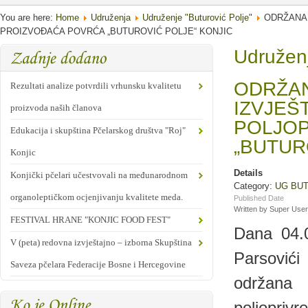
You are here:
Home
Udruženja
Udruženje "Buturović Polje"
ODRŽANA 
PROIZVOĐAĆA POVRĆA „BUTUROVIĆ POLJE“ KONJIC
Udruženj
ODRŽAN
Rezultati analize potvrdili vrhunsku kvalitetu
IZVJEŠ
proizvoda naših članova
POLJOP
Edukacija i skupština Pčelarskog društva "Roj"
„BUTUR
Konjic
Details
Konjički pčelari učestvovali na međunarodnom
Category:
UG BU
organoleptičkom ocjenjivanju kvalitete meda.
Published Date
Written by Super User
FESTIVAL HRANE "KONJIC FOOD FEST"
Dana 04.
V (peta) redovna izvještajno – izborna Skupština
Parsović
Saveza pčelara Federacije Bosne i Hercegovine
održana 
poljopriv