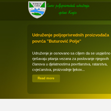
Udruženje poljoprivrednih proizvođača
povrća "Buturović Polje"
Udruženje je osnovano sa ciljem da se uspješno
rješavaju pitanja vezana za poslovanje njegovih
članova u djelatnostima povrtlarstva, ratarstva,
cvjećarstva, proizvodnje ljekov...
Read more