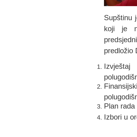
Supštinu 
koji je 
predsjed
predložio 
Izvješt
polugodišn
Finansij
polugodišn
Plan rada
Izbori u 