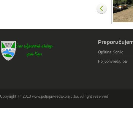
Preporučuje
Opština Konjic
Poljoprivreda. ba
Copyright @ 2013 www.poljoprivredakonjic.ba, Allright reserved