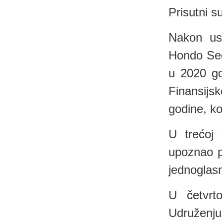
Prisutni s
Nakon us
Hondo Sedi
u 2020 go
Finansijs
godine, ko
U trećoj 
upoznao p
jednoglas
U četvrt
Udruženju 