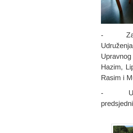
- Za pre
Udruženja
Upravnog
Hazim, Lip
Rasim i Mu
- U Nadz
predsjedni