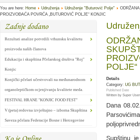
You are here:
Home
Udruženja
Udruženje "Buturović Polje"
ODRŽANA
PROIZVOĐAĆA POVRĆA „BUTUROVIĆ POLJE“ KONJIC
Udruženj
ODRŽAN
Rezultati analize potvrdili vrhunsku kvalitetu
SKUPŠT
proizvoda naših članova
PROIZV
Edukacija i skupština Pčelarskog društva "Roj"
POLJE“
Konjic
Details
Konjički pčelari učestvovali na međunarodnom
Category:
UG BU
organoleptičkom ocjenjivanju kvalitete meda.
Published Date
Written by Super User
FESTIVAL HRANE "KONJIC FOOD FEST"
Dana 08.02.
V (peta) redovna izvještajno – izborna Skupština
Parsovićima
Saveza pčelara Federacije Bosne i Hercegovine
poljoprivred
Supštinu je