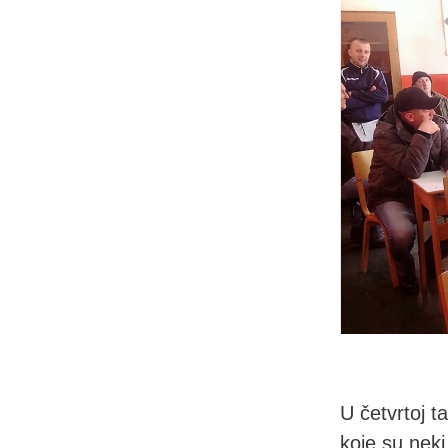
U četvrtoj t
koje su nek