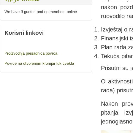
nakon pozdr
We have 9 guests and no members online
ruovodilo r
Izvještaj o
Korisni linkovi
Finansijski 
Plan rada z
Proizvodnja presadnica povrća
Tekuća pita
Povrće na otvorenom krompir luk cvekla
Prisutni su 
O aktivnosti
rada) prisu
Nakon prov
pitanja, I
jednoglasno