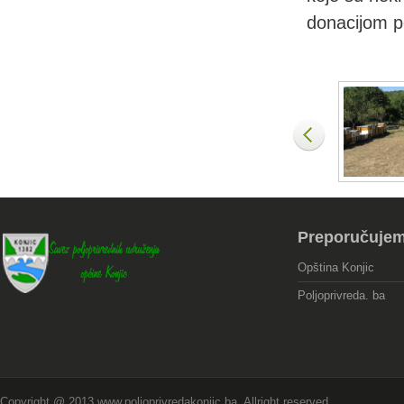
donacijom p
Preporučuje
Opština Konjic
Poljoprivreda. ba
Copyright @ 2013 www.poljoprivredakonjic.ba, Allright reserved