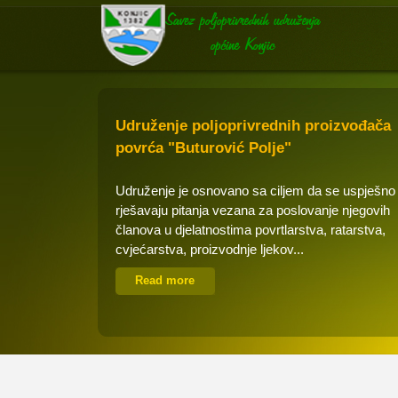
Udruženje poljoprivrednih proizvođača
povrća "Buturović Polje"
Udruženje je osnovano sa ciljem da se uspješno
rješavaju pitanja vezana za poslovanje njegovih
članova u djelatnostima povrtlarstva, ratarstva,
cvjećarstva, proizvodnje ljekov...
Read more