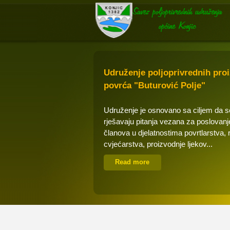
Udruženje poljoprivrednih pro
povrća "Buturović Polje"
Udruženje je osnovano sa ciljem da 
rješavaju pitanja vezana za poslovanj
članova u djelatnostima povrtlarstva, 
cvjećarstva, proizvodnje ljekov...
Read more