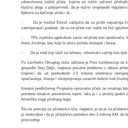
zdravstvenoj zaštiti pčela, kojima se ističe važnost pčelinj
ključnu ulogu u poljoprivredi, da je nužno unaprijediti regulativu
lijekova za liječenje pčela i dr.;
- Da je Institut Ertvoč zaključio da su pčele najvažnija živa
zabrinjavajući podatak: da su se pčele već našle na listi ugrožen
- 70% svjetske agrikulture zavisi od pčele kao oprašivača, 
hranu životinja, bez koje bi ubrzo počela nestajati i fauna;
- Da je med koji služi za ishranu, višestruko važniji kao lijek
Po završetku Okruglog stola održana je Pres konferencija na k
gospodin Sejo Deljo, naglasio prisutne probleme u oblasti pčela
činjenici da od predviđenih 2,5 miliona sredstava namijen
sprečavanja, širenja I iskorjenjivanja zaraznih bolesti kod životin
Kreatori predloženog Programa vjerovatno pčelu ne smatraju bitn
potrebne nikakve preventivne mjere, iako je i u prošloj godini
Američke kuge pčelinjeg legla..
Što se poticaja za pčelarstvo tiče, naglasio je da je za pčelar
je nedovoljno i da je pčelarstvu potrebno oko 3 miliona KM, da bi
proizvodnje