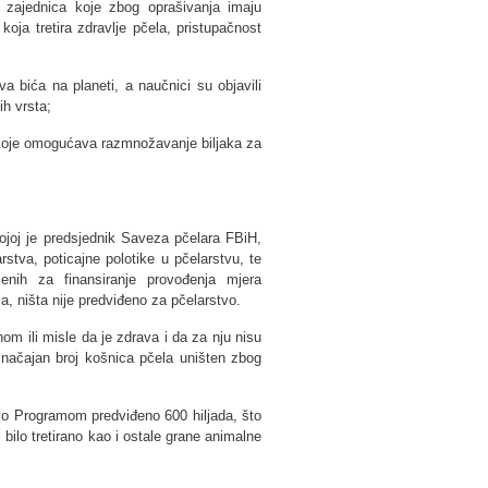
ih zajednica koje zbog oprašivanja imaju
 koja tretira zdravlje pčela, pristupačnost
 bića na planeti, a naučnici su objavili
ih vrsta;
koje omogućava razmnožavanje biljaka za
.
ojoj je predsjednik Saveza pčelara FBiH,
rstva, poticajne polotike u pčelarstvu, te
jenih za finansiranje provođenja mjera
ja, ništa nije predviđeno za pčelarstvo.
om ili misle da je zdrava i da za nju nisu
 značajan broj košnica pčela uništen zbog
stvo Programom predviđeno 600 hiljada, što
 bilo tretirano kao i ostale grane animalne