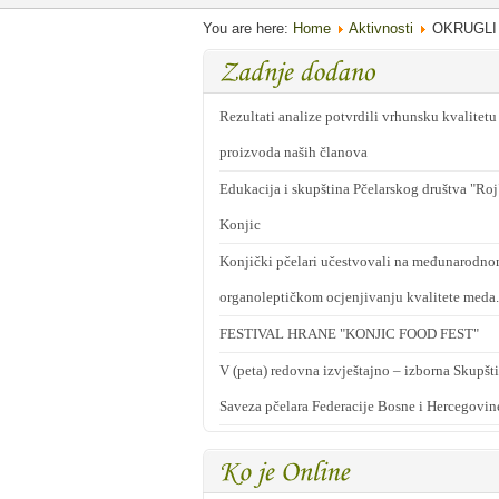
You are here:
Home
Aktivnosti
OKRUGLI
Rezultati analize potvrdili vrhunsku kvalitetu
proizvoda naših članova
Edukacija i skupština Pčelarskog društva "Roj
Konjic
Konjički pčelari učestvovali na međunarodn
organoleptičkom ocjenjivanju kvalitete meda.
FESTIVAL HRANE "KONJIC FOOD FEST"
V (peta) redovna izvještajno – izborna Skupšt
Saveza pčelara Federacije Bosne i Hercegovin