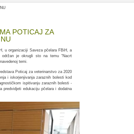
INU
MA POTICAJ ZA
INU
, u organizaciji Saveza pčelara FBiH, a
 održan je okrugli sto na temu “Nacrt
 navedenoj temi.
redstava Poticaj za veterinarstvo za 2020
nja i iskorjenjivanja zaraznih bolesti kod
jagnostičkom ispitivanju zaraznih bolesti -
ja predvidjeti edukaciju pčelara i dodatna