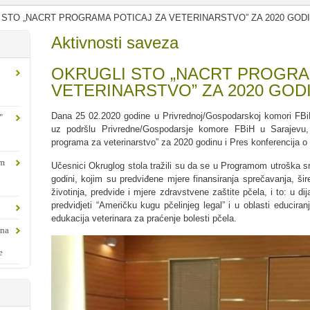
 STO „NACRT PROGRAMA POTICAJ ZA VETERINARSTVO” ZA 2020 GOD
Aktivnosti saveza
OKRUGLI STO „NACRT PROGRA
VETERINARSTVO” ZA 2020 GOD
Dana 25 02.2020 godine u Privrednoj/Gospodarskoj komori FBiH
"
uz podršlu Privredne/Gospodarsje komore FBiH u Sarajevu,
programa za veterinarstvo” za 2020 godinu i Pres konferencija o
om
Učesnici Okruglog stola tražili su da se u Programom utroška s
godini, kojim su predviđene mjere finansiranja sprečavanja, šire
životinja, predvide i mjere zdravstvene zaštite pčela, i to: u di
predvidjeti “Američku kugu pčelinjeg legal” i u oblasti educiran
edukacija veterinara za praćenje bolesti pčela.
ina
e