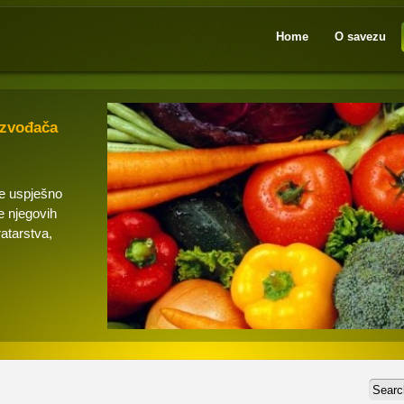
Home
O savezu
izvođača
se uspješno
e njegovih
ratarstva,