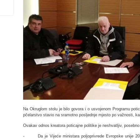
Na Okruglom stolu je bilo govora i o usvojenom Programu poticaj
pčelarstvo stavio na sramotno posljednje mjesto po važnosti, kad
Ovakav odnos kreatora poticajne politike je neshvatljiv, posebno
- Da je Vijeće ministara poljoprivrede Evropske unije 2011