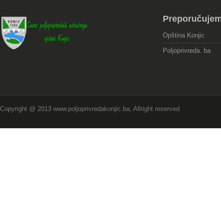
Preporučuje
Opština Konjic
Poljoprivreda. ba
Copyright @ 2013 www.poljoprivredakonjic.ba, Allright reserved