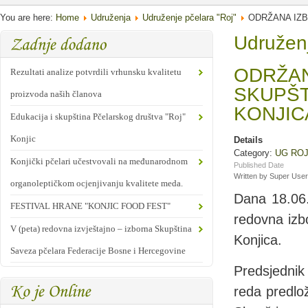
You are here:
Home
Udruženja
Udruženje pčelara "Roj"
ODRŽANA IZB
Udruženj
ODRŽAN
Rezultati analize potvrdili vrhunsku kvalitetu
SKUPŠT
proizvoda naših članova
KONJIC
Edukacija i skupština Pčelarskog društva "Roj"
Konjic
Details
Category:
UG RO
Konjički pčelari učestvovali na međunarodnom
Published Date
Written by Super User
organoleptičkom ocjenjivanju kvalitete meda.
Dana 18.06.
FESTIVAL HRANE "KONJIC FOOD FEST"
redovna izb
V (peta) redovna izvještajno – izborna Skupština
Konjica.
Saveza pčelara Federacije Bosne i Hercegovine
Predsjednik
reda predlo