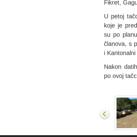
Fikret, Gag
U petoj tač
koje je pre
su po planu
članova, s 
i Kantonalni 
Nakon datih
po ovoj tačc