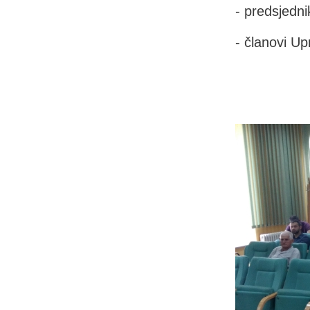
- predsjedni
- članovi U