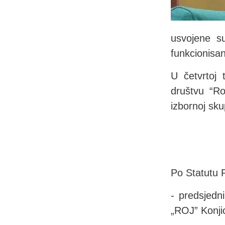
usvojene s
funkcionisa
U četvrtoj
društvu “R
izbornoj sku
Po Statutu P
- predsjedn
„ROJ” Konji