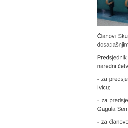
Članovi Sku
dosadašnjim
Predsjednik
naredni četv
- za predsj
Ivicu;
- za predsj
Gagula Sem
- za članov