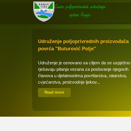
Udruženje poljoprivrednih proizvođača
povrća "Buturović Polje"
Udruženje je osnovano sa ciljem da se uspješno
rješavaju pitanja vezana za poslovanje njegovih
članova u djelatnostima povrtlarstva, ratarstva,
cvjećarstva, proizvodnje ljekov...
Read more